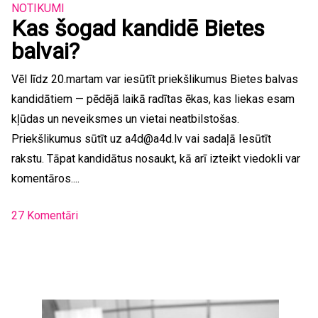
NOTIKUMI
Kas šogad kandidē Bietes
balvai?
Vēl līdz 20.martam var iesūtīt priekšlikumus Bietes balvas
kandidātiem — pēdējā laikā radītas ēkas, kas liekas esam
kļūdas un neveiksmes un vietai neatbilstošas.
Priekšlikumus sūtīt uz
a4d@a4d.lv
vai sadaļā Iesūtīt
rakstu. Tāpat kandidātus nosaukt, kā arī izteikt viedokli var
komentāros....
27 Komentāri