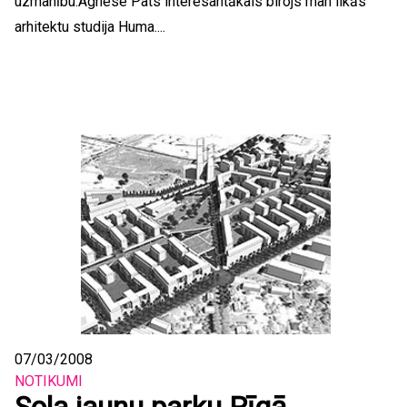
uzmanību.Agnese Pats interesantākais birojs man likās
arhitektu studija Huma....
07/03/2008
NOTIKUMI