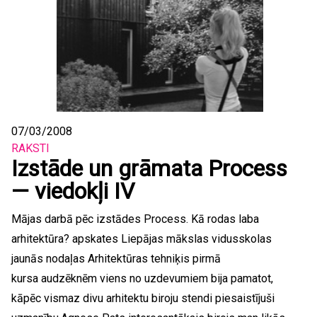
07/03/2008
RAKSTI
Izstāde un grāmata Process
— viedokļi IV
Mājas darbā pēc izstādes Process. Kā rodas laba
arhitektūra? apskates Liepājas mākslas vidusskolas
jaunās nodaļas Arhitektūras tehniķis pirmā
kursa audzēknēm viens no uzdevumiem bija pamatot,
kāpēc vismaz divu arhitektu biroju stendi piesaistījuši