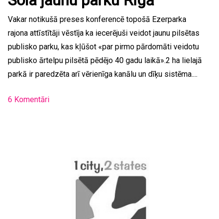
Sola jaunu parku Rīgā
Vakar notikušā preses konferencē topošā Ezerparka
rajona attīstītāji vēstīja ka iecerējuši veidot jaunu pilsētas
publisko parku, kas kļūšot «par pirmo pārdomāti veidotu
publisko ārtelpu pilsētā pēdējo 40 gadu laikā».2 ha lielajā
parkā ir paredzēta arī vērienīga kanālu un dīķu sistēma....
6 Komentāri