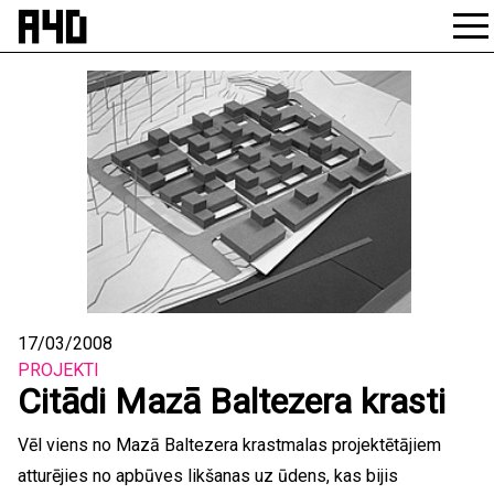
Skip
to
content
17/03/2008
PROJEKTI
Citādi Mazā Baltezera krasti
Vēl viens no Mazā Baltezera krastmalas projektētājiem
atturējies no apbūves likšanas uz ūdens, kas bijis