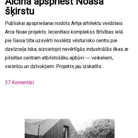
Aicina apspriest Noasa
šķirstu
Publiskai apspriešanai nodots Arhja arhitektu veidotais
Arca Noae projekts. Iecerētais komplekss Brīvības ielā
pie Gaisa tilta uzsvērti noslēdz vēsturisko centru pie
dzelzceļa loka, aizvietojot nevērtīgās industriālās ēkas ar
pilsētas centram atbilstošāku apbūvi ― veikaliem,
viesnīcu un dzīvokļiem. Projekts jau izskatīts...
37 Komentāri