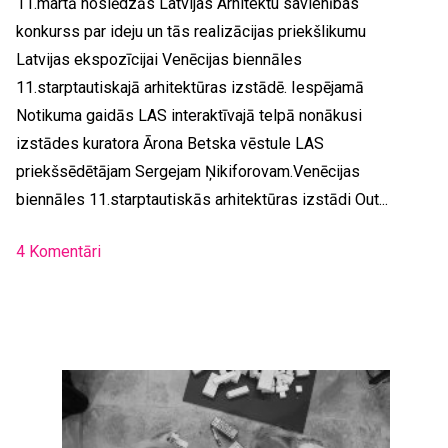
11.martā noslēdzās Latvijas Arhitektu savienības
konkurss par ideju un tās realizācijas priekšlikumu
Latvijas ekspozīcijai Venēcijas biennāles
11.starptautiskajā arhitektūras izstādē. Iespējamā
Notikuma gaidās LAS interaktīvajā telpā nonākusi
izstādes kuratora Ārona Betska vēstule LAS
priekšsēdētājam Sergejam Ņikiforovam.Venēcijas
biennāles 11.starptautiskās arhitektūras izstādi Out...
4 Komentāri