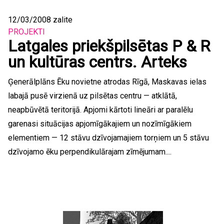
12/03/2008
zalite
PROJEKTI
Latgales priekšpilsētas P & R
un kultūras centrs. Arteks
Ģenerālplāns Ēku novietne atrodas Rīgā, Maskavas ielas
labajā pusē virzienā uz pilsētas centru — atklātā,
neapbūvētā teritorijā. Apjomi kārtoti lineāri ar paralēlu
garenasi situācijas apjomīgākajiem un nozīmīgākiem
elementiem — 12 stāvu dzīvojamajiem torņiem un 5 stāvu
dzīvojamo ēku perpendikulārajam zīmējumam....