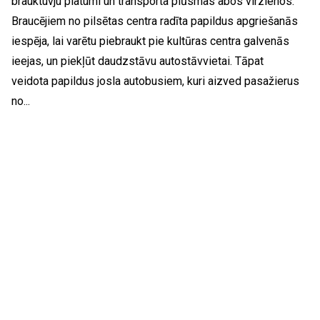
brauktuvju platumi un transporta plūsmas abos virzienos.
Braucējiem no pilsētas centra radīta papildus apgriešanās
iespēja, lai varētu piebraukt pie kultūras centra galvenās
ieejas, un piekļūt daudzstāvu autostāvvietai. Tāpat
veidota papildus josla autobusiem, kuri aizved pasažierus
no...