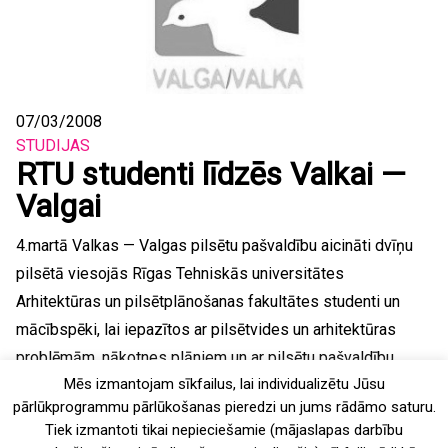
07/03/2008
STUDIJAS
RTU studenti līdzēs Valkai —
Valgai
4.martā Valkas — Valgas pilsētu pašvaldību aicināti dvīņu
pilsētā viesojās Rīgas Tehniskās universitātes
Arhitektūras un pilsētplānošanas fakultātes studenti un
mācībspēki, lai iepazītos ar pilsētvides un arhitektūras
problēmām, nākotnes plāniem un ar pilsētu pašvaldību
Mēs izmantojam sīkfailus, lai individualizētu Jūsu
pārstāvjiem pārrunātu sadarbības iespējas ieceru
pārlūkprogrammu pārlūkošanas pieredzi un jums rādāmo saturu.
īstenošanā.Ideja Valkas...
Tiek izmantoti tikai nepieciešamie (mājaslapas darbību