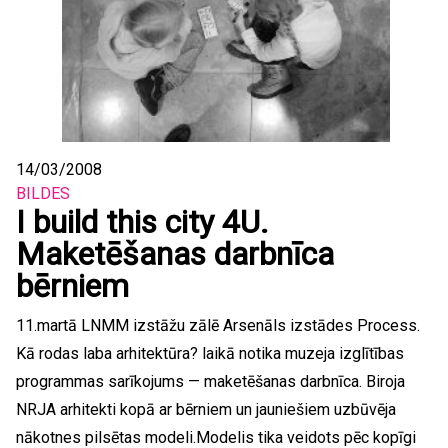
14/03/2008
BILDES
I build this city 4U.
Maketēšanas darbnīca
bērniem
11.martā LNMM izstāžu zālē Arsenāls izstādes Process.
Kā rodas laba arhitektūra? laikā notika muzeja izglītības
programmas sarīkojums — maketēšanas darbnīca. Biroja
NRJA arhitekti kopā ar bērniem un jauniešiem uzbūvēja
nākotnes pilsētas modeli.Modelis tika veidots pēc kopīgi