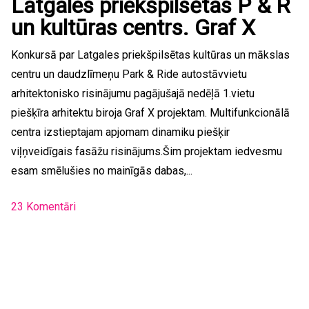
Latgales priekšpilsētas P & R
un kultūras centrs. Graf X
Konkursā par Latgales priekšpilsētas kultūras un mākslas
centru un daudzlīmeņu Park & Ride autostāvvietu
arhitektonisko risinājumu pagājušajā nedēļā 1.vietu
piešķīra arhitektu biroja Graf X projektam. Multifunkcionālā
centra izstieptajam apjomam dinamiku piešķir
viļņveidīgais fasāžu risinājums.Šim projektam iedvesmu
esam smēlušies no mainīgās dabas,...
23 Komentāri