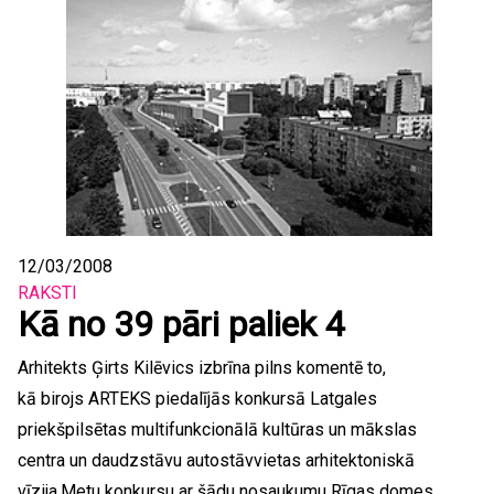
12/03/2008
RAKSTI
Kā no 39 pāri paliek 4
Arhitekts Ģirts Kilēvics izbrīna pilns komentē to,
kā birojs ARTEKS piedalījās konkursā Latgales
priekšpilsētas multifunkcionālā kultūras un mākslas
centra un daudzstāvu autostāvvietas arhitektoniskā
vīzija.Metu konkursu ar šādu nosaukumu Rīgas domes