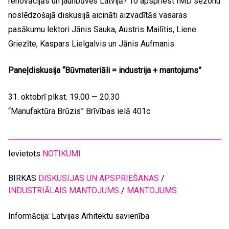
renovācijās un jaunbūvēs Latvijā? To apspriest IMD sezonu
noslēdzošajā diskusijā aicināti aizvadītās vasaras
pasākumu lektori Jānis Sauka, Austris Mailītis, Liene
Griezīte, Kaspars Lielgalvis un Jānis Aufmanis.
Paneļdiskusija “Būvmateriāli = industrija + mantojums”
31. oktobrī plkst. 19.00 — 20.30
“Manufaktūra Brūzis” Brīvības ielā 401c
Ievietots
NOTIKUMI
BIRKAS
DISKUSIJAS UN APSPRIEŠANAS
/
INDUSTRIĀLAIS MANTOJUMS
/
MANTOJUMS
Informācija: Latvijas Arhitektu savienība