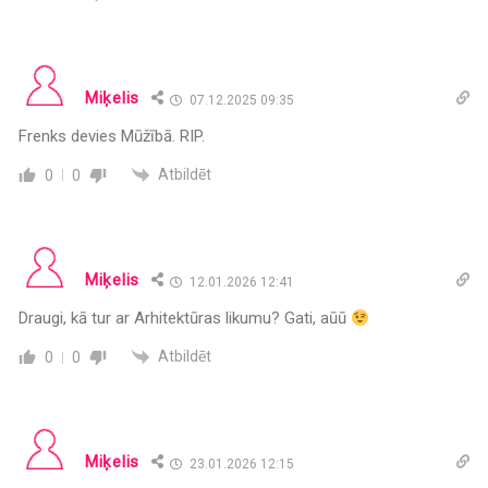
Miķelis
07.12.2025 09:35
Frenks devies Mūžībā. RIP.
Atbildēt
0
0
Miķelis
12.01.2026 12:41
Draugi, kā tur ar Arhitektūras likumu? Gati, aūū
Atbildēt
0
0
Miķelis
23.01.2026 12:15