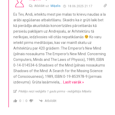
Atbildēt uz
Miķelis
18.06.2025 21:17
Es Tev, Andi, ieteiktu mest pie malas to krievu naudas a la
arābi apgūšanas atbalstīšanu. Skaidrs ka ir grūti laiki bet
kā pierādīja akustiskās koncertzāles pārcelšanās kā
persiešu paklājam uz Andrejsalu, ar Arhitektūru tā
nerīkojas, iedzīvosies vēl citās nepatikšanās
Ko varu
ieteikt pirms meditācijas, kas var mainīt skatu uz
Arhitektūru par 420 grādiem :The Emperor’s New Mind
(pilnais nosaukums The Emperor’s New Mind: Concerning
Computers, Minds and The Laws of Physics), 1989, ISBN
0-14-014534-6 Shadows of the Mind (pilnais nosaukums
Shadows of the Mind: A Search for the Missing Science
of Consciousness), 1989, ISBN 0-19-853978-9 (pirmais
izdevums). Grūta lasāmviela,
…
Lasīt vairāk »
Pēdējo reizi rediģēts 1 gads pirms - rediģētājs Miķelis
Atbildēt
0
0