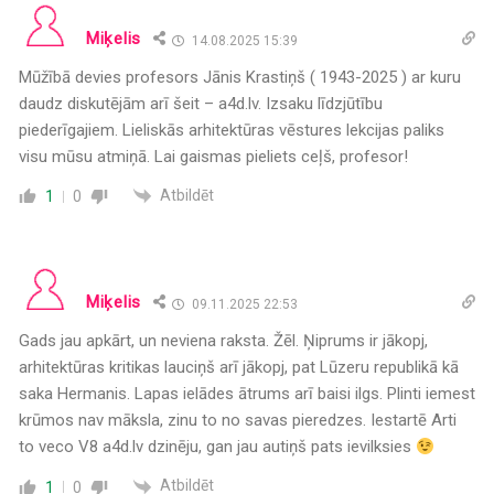
Miķelis
14.08.2025 15:39
Mūžībā devies profesors Jānis Krastiņš ( 1943-2025 ) ar kuru
daudz diskutējām arī šeit – a4d.lv. Izsaku līdzjūtību
piederīgajiem. Lieliskās arhitektūras vēstures lekcijas paliks
visu mūsu atmiņā. Lai gaismas pieliets ceļš, profesor!
Atbildēt
1
0
Miķelis
09.11.2025 22:53
Gads jau apkārt, un neviena raksta. Žēl. Ņiprums ir jākopj,
arhitektūras kritikas lauciņš arī jākopj, pat Lūzeru republikā kā
saka Hermanis. Lapas ielādes ātrums arī baisi ilgs. Plinti iemest
krūmos nav māksla, zinu to no savas pieredzes. Iestartē Arti
to veco V8 a4d.lv dzinēju, gan jau autiņš pats ievilksies
Atbildēt
1
0