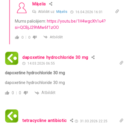
Miķelis
Atbildēt uz
Miķelis
16.04.2026 16:01
Mums palicējiem:
https://youtu.be/1H4wgcXh1u4?
si=QCBjJ29hMw6f1zOO
Atbildēt
0
0
dapoxetine hydrochloride 30 mg
14.03.2026 06:55
dapoxetine hydrochloride 30 mg
dapoxetine hydrochloride 30 mg
Atbildēt
0
0
tetracycline antibiotic
31.03.2026 22:25