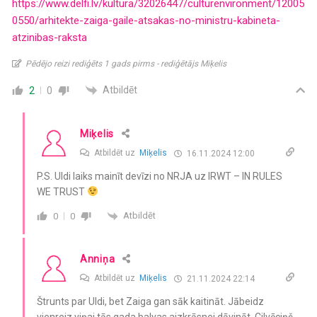
https://www.delfi.lv/kultura/32026447/culturenvironment/12005
0550/arhitekte-zaiga-gaile-atsakas-no-ministru-kabineta-
atzinibas-raksta
Pēdējo reizi rediģēts 1 gads pirms - rediģētājs Miķelis
Atbildēt
2
0
Miķelis
Atbildēt uz
Miķelis
16.11.2024 12:00
P.S. Uldi laiks mainīt devīzi no NRJA uz IRWT – IN RULES
WE TRUST
Atbildēt
0
0
Anniņa
Atbildēt uz
Miķelis
21.11.2024 22:14
Štrunts par Uldi, bet Zaiga gan sāk kaitināt. Jābeidz
vienreiz viņai tās gada balvas aizkrāsnei dāvināt. Cilvēciņš