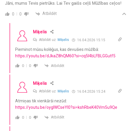
Jāni, mums Tevis pietrūks. Lai Tev gaišs ceļš Mūžības ceļos!
Atbildēt
0
0
Miķelis
Atbildēt uz
Miķelis
16.04.2026 15:15
Pieminot mūsu kolēģus, kas devušies mūžībā:
https://youtu.be/dJkaZ8hQM60?si=cq5l4bLFBLGGutf5
Atbildēt
0
0
Miķelis
Atbildēt uz
Miķelis
16.04.2026 15:24
Atmiņas tik vienkārši nezūd:
https://youtu.be/oygIWCseYI0?si=kshRbeK40Vm5u9Qe
Atbildēt
0
0