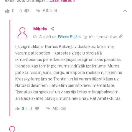
ēkām būtu otra elpa?
…
Lasīt vairāk »
Atbildēt
0
0
Miķelis
Atbildēt uz
Pēteris Bajārs
07.11.2024 10:45
Līdzīgi notika ar Romas Kolizeju viduslaikos, tā kā mēs
varam pat lepoties – karostas ķieģeļu otreizējā
izmantošanas pieredze iekļaujas pragmatiskās pasaules
trendos, kas tomēr pie mums ir drīzāk izņēmums. Mums
patīk lai viss ir jauns, dārgs, ar importa mēbelēm, flīzēm no
Krassky, lampām no Trentini un lai varam šūpot kājas uz
Natuzzi dīvāniem. Latvietim piemīt krievu mentalitāte,
“žagatas komplekss” un visas šīs lietas mēs apbalvojam
arī Gada skatēs. Savējā mums nekā nav. Pat Arhitektūras.
Atbildēt
3
-1