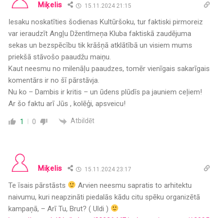
Miķelis
15.11.2024 21:15
Iesaku noskatīties šodienas Kultūršoku, tur faktiski pirmoreiz
var ieraudzīt Angļu Džentlmeņa Kluba faktiskā zaudējuma
sekas un bezspēcību tik krāšņā atklātībā un visiem mums
priekšā stāvošo paaudžu maiņu.
Kaut neesmu no milenāļu paaudzes, tomēr vienīgais sakarīgais
komentārs ir no šī pārstāvja.
Nu ko – Dambis ir kritis – un ūdens plūdīs pa jauniem ceļiem!
Ar šo faktu arī Jūs , kolēģi, apsveicu!
Atbildēt
1
0
Miķelis
15.11.2024 23:17
Te īsais pārstāsts
Arvien neesmu sapratis to arhitektu
naivumu, kuri neapzināti piedalās kādu citu spēku organizētā
kampaņā, – Arī Tu, Brut? ( Uldi )