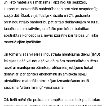
un lieto materiālus maksimāli apzinīgi un saudzīgi,
kurpretim industriālā sabiedrība tos prot vien neapdomīgi
izšķērdēt. Šķiet, viņš līdzīgi kritizētu arī 21. gadsimta
postindustriālo sabiedrību pat ar tās deklarētajām resursu
taupīšanas iniciatīvām, jo arī tās pirmkārt ir balstītas
abstraktās koncepcijās, nevis izpratnē par telpas un laika
materiālajām īpašībām.
Un tomēr visas vasaras Industriālā mantojuma dienu (IMD)
lekcijas tiešā vai netiešā veidā skāra materialitātes tēmu,
reizē ar mantojuma pārinterpretēšanas jautājumu liekot
domāt arī par aprites ekonomiku un arhitekta spēju
piedalīties materiālu otrreizējas izmantošanas un tā
saucamā “urban mining” veicināšanā.
Cik lielā mērā šīs prakses ir iespējamas un tiek pielietotas