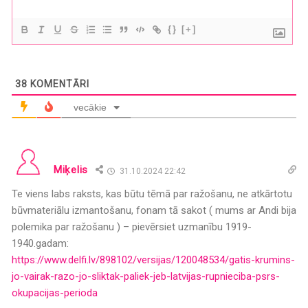
{}
[+]
38
KOMENTĀRI
vecākie
Miķelis
31.10.2024 22:42
Te viens labs raksts, kas būtu tēmā par ražošanu, ne atkārtotu
būvmateriālu izmantošanu, fonam tā sakot ( mums ar Andi bija
polemika par ražošanu ) – pievērsiet uzmanību 1919-
1940.gadam:
https://www.delfi.lv/898102/versijas/120048534/gatis-krumins-
jo-vairak-razo-jo-sliktak-paliek-jeb-latvijas-rupnieciba-psrs-
okupacijas-perioda