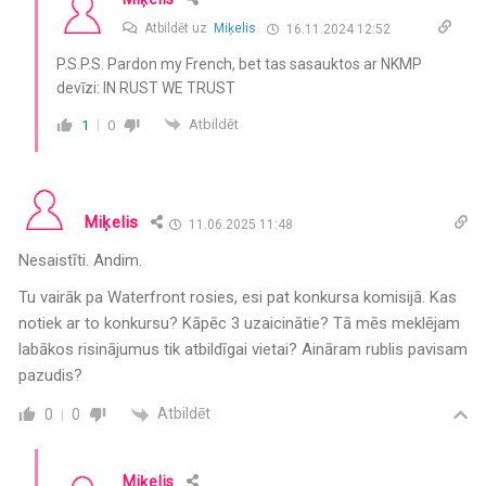
Atbildēt uz
Miķelis
16.11.2024 12:52
P.S.P.S. Pardon my French, bet tas sasauktos ar NKMP
devīzi: IN RUST WE TRUST
Atbildēt
1
0
Miķelis
11.06.2025 11:48
Nesaistīti. Andim.
Tu vairāk pa Waterfront rosies, esi pat konkursa komisijā. Kas
notiek ar to konkursu? Kāpēc 3 uzaicinātie? Tā mēs meklējam
labākos risinājumus tik atbildīgai vietai? Aināram rublis pavisam
pazudis?
Atbildēt
0
0
Miķelis