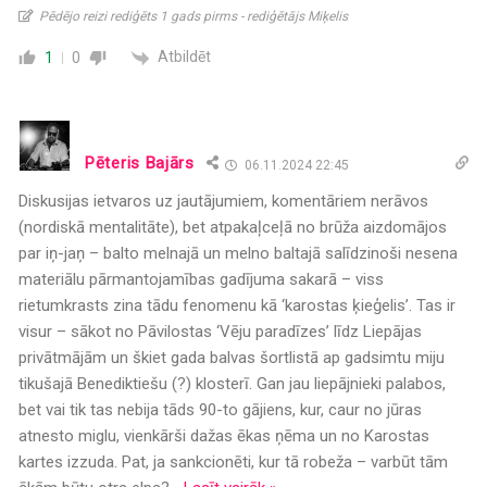
Pēdējo reizi rediģēts 1 gads pirms - rediģētājs Miķelis
Atbildēt
1
0
Pēteris Bajārs
06.11.2024 22:45
Diskusijas ietvaros uz jautājumiem, komentāriem nerāvos
(nordiskā mentalitāte), bet atpakaļceļā no brūža aizdomājos
par iņ-jaņ – balto melnajā un melno baltajā salīdzinoši nesena
materiālu pārmantojamības gadījuma sakarā – viss
rietumkrasts zina tādu fenomenu kā ‘karostas ķieģelis’. Tas ir
visur – sākot no Pāvilostas ‘Vēju paradīzes’ līdz Liepājas
privātmājām un škiet gada balvas šortlistā ap gadsimtu miju
tikušajā Benediktiešu (?) klosterī. Gan jau liepājnieki palabos,
bet vai tik tas nebija tāds 90-to gājiens, kur, caur no jūras
atnesto miglu, vienkārši dažas ēkas ņēma un no Karostas
kartes izzuda. Pat, ja sankcionēti, kur tā robeža – varbūt tām