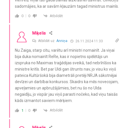
sadomājies, ka ar savām kļauzām
tagad
ministrus mainīs.
Atbildēt
0
0
Miķelis
Atbildēt uz
Anniņa
26.11.2024 11:33
Nu Zaiga, starp citu, varētu arī ministri nomainīt. Ja viņai
bija duka nomainīt ReRe, kas ir nopietns spēlētājs un
izspruka no Maximas traģēdijas sveikā, tad nebrīnīšos ka
ministre kritīs. Bet par Uldi gan štrunts nav, jo visu ko viņš
pateica Kultūršokā bija diametrāli pretēji NRJA sākotnējai
devīzei un darbībai konkursos. Skaidrs ka mēs novecojam,
apveļamies un apbružājāmies, bet nu šo no Ulda
negaidīju, jo vispār jau viņš parasti nočeko, kad viņu taisās
kāds izmantot saviem mērķiem.
Atbildēt
1
0
Miķelis