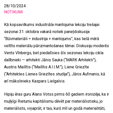
28/10/2024
NOTIKUMI
Kā kopsavilkums industriāla mantojuma lekciju trešajai
sezonai 31. oktobra vakarā notiek paneļdiskusija
“Būvmateriāli = industrija + mantojums”, kas lielā mērā
veltīts materiālu pārizmantošanas tēmai. Diskusiju moderēs
Vents Vīnbergs, bet piedalīsies šīs sezonas lekciju cikla
dalībnieki — arhitekti Jānis Sauka (“MARK Arhitekti”),
Austris Mailītis (“Mailītis A.I.I.M.”), Liene Griezīte
(“Arhitektes Lienes Griezītes studija”), Jānis Aufmanis, kā
arī mākslinieks Kaspars Lielgalvis.
Hipiju ēras guru Alans Votss pirms 60 gadiem ironizēja, ka ir
muļķīgi Rietumu kapitālismu dēvēt par materiālistisku, jo
materiālists, viņaprāt, ir tas, kurš mīl un godā materialitāti,