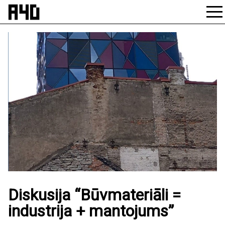
Skip
to
content
Diskusija “Būvmateriāli =
industrija + mantojums”