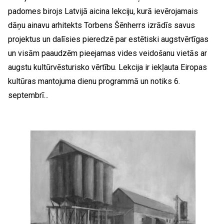
padomes birojs Latvijā aicina lekciju, kurā ievērojamais
dāņu ainavu arhitekts Torbens Šēnherrs izrādīs savus
projektus un dalīsies pieredzē par estētiski augstvērtīgas
un visām paaudzēm pieejamas vides veidošanu vietās ar
augstu kultūrvēsturisko vērtību. Lekcija ir iekļauta Eiropas
kultūras mantojuma dienu programmā un notiks 6.
septembrī...