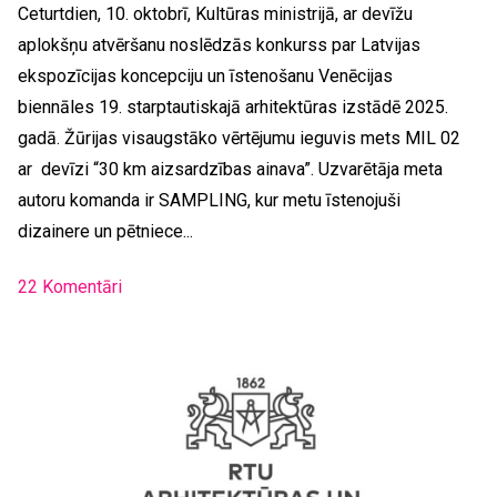
Ceturtdien, 10. oktobrī, Kultūras ministrijā, ar devīžu
aplokšņu atvēršanu noslēdzās konkurss par Latvijas
ekspozīcijas koncepciju un īstenošanu Venēcijas
biennāles 19. starptautiskajā arhitektūras izstādē 2025.
gadā. Žūrijas visaugstāko vērtējumu ieguvis mets MIL 02
ar devīzi “30 km aizsardzības ainava”. Uzvarētāja meta
autoru komanda ir SAMPLING, kur metu īstenojuši
dizainere un pētniece...
22 Komentāri