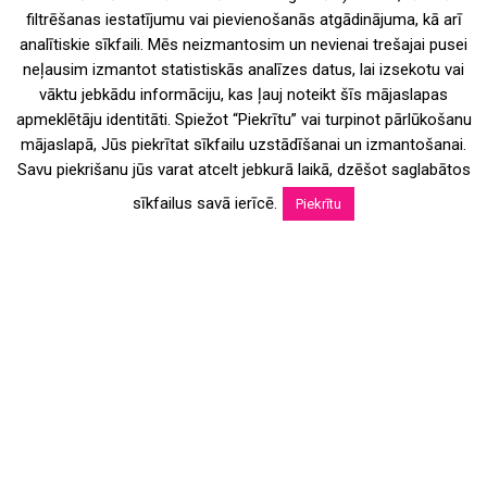
filtrēšanas iestatījumu vai pievienošanās atgādinājuma, kā arī
analītiskie sīkfaili. Mēs neizmantosim un nevienai trešajai pusei
neļausim izmantot statistiskās analīzes datus, lai izsekotu vai
vāktu jebkādu informāciju, kas ļauj noteikt šīs mājaslapas
apmeklētāju identitāti. Spiežot “Piekrītu” vai turpinot pārlūkošanu
mājaslapā, Jūs piekrītat sīkfailu uzstādīšanai un izmantošanai.
Savu piekrišanu jūs varat atcelt jebkurā laikā, dzēšot saglabātos
sīkfailus savā ierīcē.
Piekrītu
LAS plāno arhitektūras
braucienu uz Lietuvas
rietumu piekrasti
15/08/2024
NOTIKUMI
Latvijas Arhitektu savienība septembra sākumā rīko trīs
dienu arhitektūras izbraucienu uz tā saukto Mazo Lietuvu