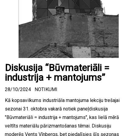
Diskusija “Būvmateriāli =
industrija + mantojums”
28/10/2024
NOTIKUMI
Kā kopsavilkums industriāla mantojuma lekciju trešajai
sezonai 31. oktobra vakarā notiek paneļdiskusija
"Būvmateriāli = industrija + mantojums", kas lielā mērā
veltīts materiālu pārizmantošanas tēmai. Diskusiju
moderēs Vents Vīnbergs, bet piedalīsies šīs sezonas