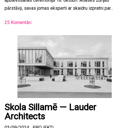
apbalvošanas ceremonijā 18. oktobrī. Atlases žūrijas
pārstāvji, savas jomas eksperti ar skaidru izpratni par...
25 Komentāri
Skola Sillamē — Lauder
Architects
03/09/2024
PROJEKTI