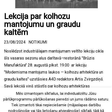
Lekcija par kolhozu
mantojumu un graudu
kaltēm
23/08/2024
NOTIKUMI
Noslēdzot industriālajam mantojumam veltīto lekciju cikla
šīs vasaras sezonu alus darītavā–restorānā "Brūzis
Manufaktūra" 28. augustā plkst. 19.00 ar lekciju
"Modernisma mantojums laukos — kolhozu arhitektūra un
graudu kaltes" uzstāsies A4D redaktors Artis Zvirgzdiņš.
Savā lekcijā viņš stāstīs par kolhozu arhitektūras
mantojumu vispār, vairāk pievēršoties būvēm, kas vienā
Mēs izmantojam sīkfailus, lai individualizētu Jūsu
pārlūkprogrammu pārlūkošanas pieredzi un jums rādāmo saturu.
ēkā apvieno kādreizējos...
Tiek izmantoti tikai nepieciešamie (mājaslapas darbību
nodrošinošie vai tās lietošanu atvieglinošie) sīkfaili, tādi kā