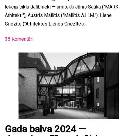
lekciju cikla dalībnieki — arhitekti Jānis Sauka ("MARK
Arhitekti"), Austris Mailītis ("Mailītis A.I.I.M."), Liene
Griezīte ("Arhitektes Lienes Griezītes...
38 Komentāri
Gada balva 2024 —