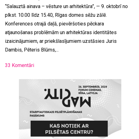
“Salauztā ainava – vēsture un arhitektūra”, — 9. oktobrī no
plkst. 10.00 līdz 15.40, Rīgas domes sēžu zālē.
Konferences otrajā daļā, pievēršoties pēckara
atjaunošanas problēmām un arhitektūras identitātes
izaicinājumiem, ar priekšlasījumiem uzstāsies Juris
Dambis, Pēteris Blūms,...
33 Komentāri