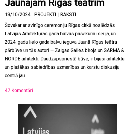
Jaunajam Rīgas teātrim
18/10/2024
PROJEKTI
|
RAKSTI
Šovakar ar svinīgo ceremoniju Rīgas cirkā noslēdzās
Latvijas Arhitektūras gada balvas pasākumu sērija, un
2024. gada lielo gada balvu ieguva Jaunā Rīgas teātra
pārbūve un tās autori — Zaigas Gailes birojs un SARMA &
NORDE arhitekti. Daudzapspriestā būve, ir bijusi arhitektu
un plašākas sabiedrības uzmanības un karstu diskusiju
centrā jau...
47 Komentāri