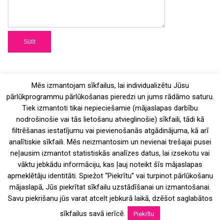
Mēs izmantojam sīkfailus, lai individualizētu Jūsu
pārlūkprogrammu pārlūkošanas pieredzi un jums rādāmo saturu.
Tiek izmantoti tikai nepieciešamie (mājaslapas darbību
AVF rekvizīti
nodrošinošie vai tās lietošanu atvieglinošie) sīkfaili, tādi kā
filtrēšanas iestatījumu vai pievienošanās atgādinājuma, kā arī
Arhitektūras veicināšanas fonds nodibinājums
analītiskie sīkfaili. Mēs neizmantosim un nevienai trešajai pusei
Reģ.Nr.40008077945
neļausim izmantot statistiskās analīzes datus, lai izsekotu vai
Kalēju iela 8, Rīga, LV-1050
vāktu jebkādu informāciju, kas ļauj noteikt šīs mājaslapas
AS Swedbank HABALV2X
apmeklētāju identitāti. Spiežot “Piekrītu” vai turpinot pārlūkošanu
mājaslapā, Jūs piekrītat sīkfailu uzstādīšanai un izmantošanai.
LV82HABA0551041321608
Savu piekrišanu jūs varat atcelt jebkurā laikā, dzēšot saglabātos
sīkfailus savā ierīcē.
Piekrītu