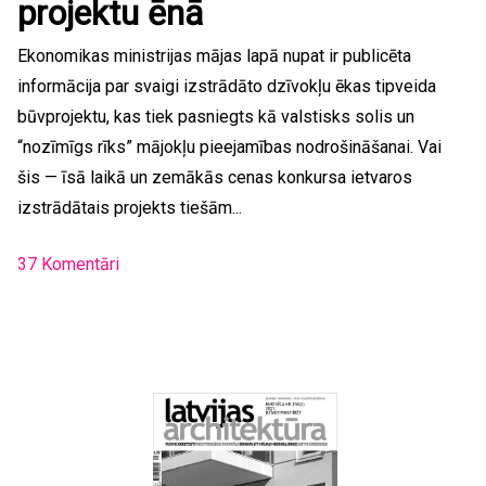
projektu ēnā
Ekonomikas ministrijas mājas lapā nupat ir publicēta
informācija par svaigi izstrādāto dzīvokļu ēkas tipveida
būvprojektu, kas tiek pasniegts kā valstisks solis un
“nozīmīgs rīks” mājokļu pieejamības nodrošināšanai. Vai
šis — īsā laikā un zemākās cenas konkursa ietvaros
izstrādātais projekts tiešām...
37 Komentāri