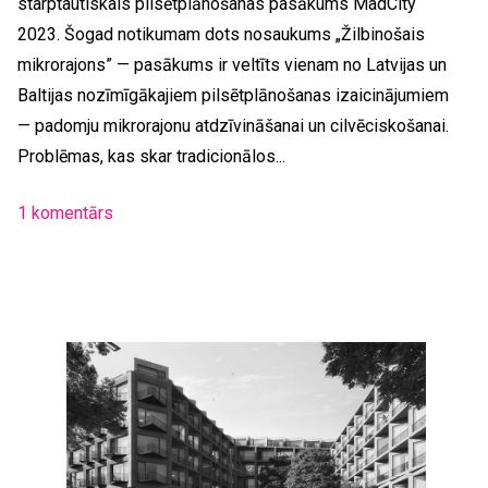
starptautiskais pilsētplānošanas pasākums MadCity
2023. Šogad notikumam dots nosaukums „Žilbinošais
mikrorajons” — pasākums ir veltīts vienam no Latvijas un
Baltijas nozīmīgākajiem pilsētplānošanas izaicinājumiem
— padomju mikrorajonu atdzīvināšanai un cilvēciskošanai.
Problēmas, kas skar tradicionālos...
1 komentārs