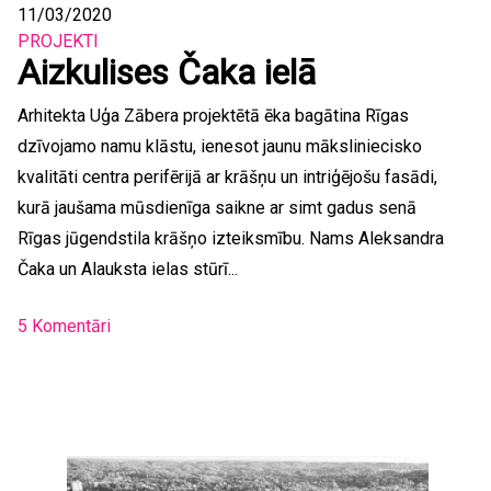
11/03/2020
PROJEKTI
Aizkulises Čaka ielā
Arhitekta Uģa Zābera projektētā ēka bagātina Rīgas
dzīvojamo namu klāstu, ienesot jaunu māksliniecisko
kvalitāti centra perifērijā ar krāšņu un intriģējošu fasādi,
kurā jaušama mūsdienīga saikne ar simt gadus senā
Rīgas jūgendstila krāšņo izteiksmību. Nams Aleksandra
Čaka un Alauksta ielas stūrī...
5 Komentāri