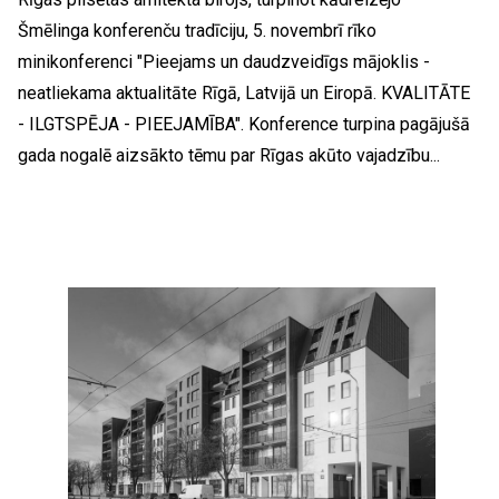
Šmēlinga konferenču tradīciju, 5. novembrī rīko
minikonferenci "Pieejams un daudzveidīgs mājoklis -
neatliekama aktualitāte Rīgā, Latvijā un Eiropā. KVALITĀTE
- ILGTSPĒJA - PIEEJAMĪBA". Konference turpina pagājušā
gada nogalē aizsākto tēmu par Rīgas akūto vajadzību...