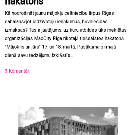
hakatons
Kā nodrošināt jaunu mājokļu celtniecību ārpus Rīgas —
sabalansējot iedzīvotāju ienākumus, būvniecības
izmaksas? Tas ir jautājums, uz kuru atbildes tiks meklētas
organizācijas MadCity Riga rīkotajā tiešsaistes hakatonā
“Mājoklis un jūra” 17. un 18. martā. Pasākuma pirmajā
dienā savu redzējumu izklāstīs...
3 Komentāri