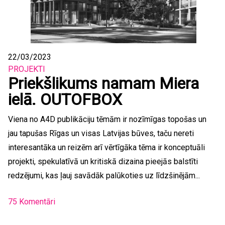
22/03/2023
PROJEKTI
Priekšlikums namam Miera
ielā. OUTOFBOX
Viena no A4D publikāciju tēmām ir nozīmīgas topošas un
jau tapušas Rīgas un visas Latvijas būves, taču nereti
interesantāka un reizēm arī vērtīgāka tēma ir konceptuāli
projekti, spekulatīvā un kritiskā dizaina pieejās balstīti
redzējumi, kas ļauj savādāk palūkoties uz līdzšinējām...
75 Komentāri