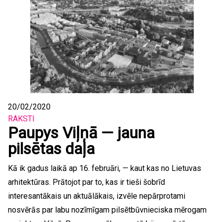
20/02/2020
RAKSTI
Paupys Viļņā — jauna
pilsētas daļa
Kā ik gadus laikā ap 16. februāri, — kaut kas no Lietuvas
arhitektūras. Prātojot par to, kas ir tieši šobrīd
interesantākais un aktuālākais, izvēle nepārprotami
nosvērās par labu nozīmīgam pilsētbūvnieciska mērogam