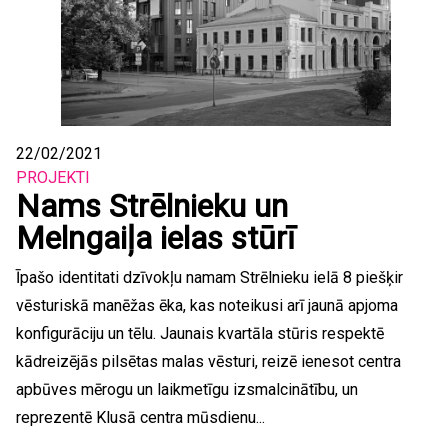
22/02/2021
PROJEKTI
Nams Strēlnieku un
Melngaiļa ielas stūrī
Īpašo identitati dzīvokļu namam Strēlnieku ielā 8 piešķir
vēsturiskā manēžas ēka, kas noteikusi arī jaunā apjoma
konfigurāciju un tēlu. Jaunais kvartāla stūris respektē
kādreizējās pilsētas malas vēsturi, reizē ienesot centra
apbūves mērogu un laikmetīgu izsmalcinātību, un
reprezentē Klusā centra mūsdienu...