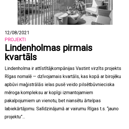
12/08/2021
PROJEKTI
Lindenholmas pirmais
kvartāls
Lindenholma ir attīstītājkompānijas Vastint virzīts projekts
Rīgas nomalē — dzīvojamais kvartāls, kas kopā ar birojēku
apbūvi maģistrālās ielas pusē veido pilsētbūvnieciska
mēroga kompleksu ar kopīgi izmantojamiem
pakalpojumiem un vienotu, bet niansētu ārtelpas
labiekārtājomu. Salīdzinājumā ar vairumu Rīgas t.s. “jauno
projektu”...