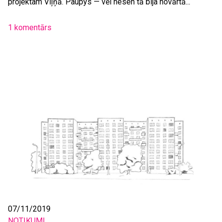
projektam Viļņā. Paupys — vēl nesen tā bija novārtā...
1 komentārs
07/11/2019
NOTIKUMI