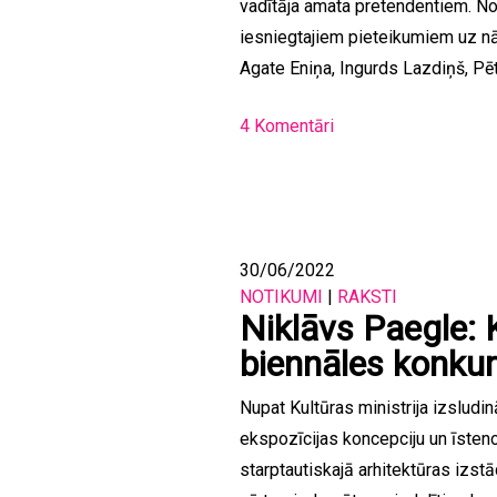
vadītāja amata pretendentiem. N
iesniegtajiem pieteikumiem uz nāk
Agate Eniņa, Ingurds Lazdiņš, Pēte
4 Komentāri
30/06/2022
NOTIKUMI
|
RAKSTI
Niklāvs Paegle: 
biennāles konku
Nupat Kultūras ministrija izsludi
ekspozīcijas koncepciju un īsten
starptautiskajā arhitektūras izstā