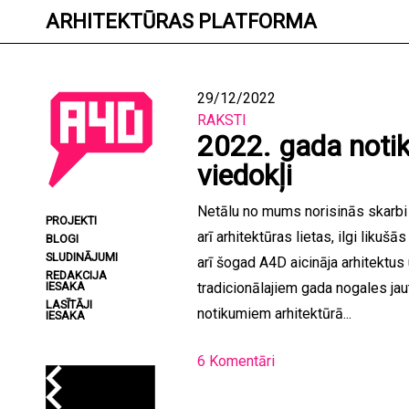
Skip
ARHITEKTŪRAS PLATFORMA
to
content
29/12/2022
RAKSTI
2022. gada notik
viedokļi
Netālu no mums norisinās skarbi u
PROJEKTI
arī arhitektūras lietas, ilgi lik
BLOGI
SLUDINĀJUMI
arī šogad A4D aicināja arhitektus 
REDAKCIJA
IESAKA
tradicionālajiem gada nogales ja
LASĪTĀJI
notikumiem arhitektūrā...
IESAKA
6 Komentāri