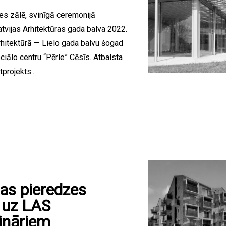
s zālē, svinīgā ceremonijā
tvijas Arhitektūras gada balva 2022.
hitektūrā — Lielo gada balvu šogad
ociālo centru “Pērle” Cēsīs. Atbalsta
projekts...
kas pieredzes
 uz LAS
ināriem