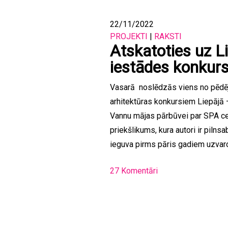
22/11/2022
PROJEKTI
|
RAKSTI
Atskatoties uz L
iestādes konkur
Vasarā noslēdzās viens no pēdē
arhitektūras konkursiem Liepājā 
Vannu mājas pārbūvei par SPA cen
priekšlikums, kura autori ir pilns
ieguva pirms pāris gadiem uzvaro
27 Komentāri