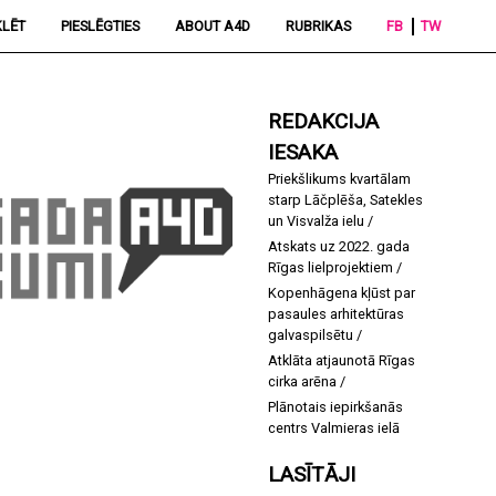
LĒT
PIESLĒGTIES
ABOUT A4D
RUBRIKAS
FB
TW
REDAKCIJA
IESAKA
Priekšlikums kvartālam
starp Lāčplēša, Satekles
un Visvalža ielu
Atskats uz 2022. gada
Rīgas lielprojektiem
Kopenhāgena kļūst par
pasaules arhitektūras
galvaspilsētu
Atklāta atjaunotā Rīgas
cirka arēna
Plānotais iepirkšanās
centrs Valmieras ielā
LASĪTĀJI