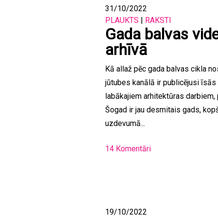
31/10/2022
PLAUKTS
|
RAKSTI
Gada balvas vide
arhīvā
Kā allaž pēc gada balvas cikla n
jūtubes kanālā ir publicējusi īsās
labākajiem arhitektūras darbiem, 
Šogad ir jau desmitais gads, kopš
uzdevumā...
14 Komentāri
19/10/2022