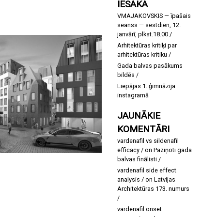
IESAKA
VMAJAKOVSKIS — īpašais
seanss — sestdien, 12.
janvārī, plkst.18.00
Arhitektūras kritiķi par
arhitektūras kritiku
Gada balvas pasākums
bildēs
Liepājas 1. ģimnāzija
instagramā
JAUNĀKIE
KOMENTĀRI
vardenafil vs sildenafil
efficacy
on
Paziņoti gada
balvas finālisti
vardenafil side effect
analysis
on
Latvijas
Architektūras 173. numurs
vardenafil onset