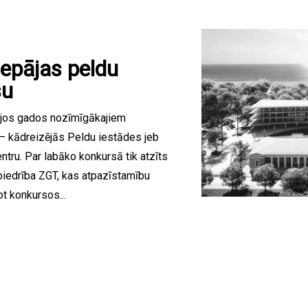
iepājas peldu
su
jos gados nozīmīgākajiem
— kādreizējās Peldu iestādes jeb
tru. Par labāko konkursā tik atzīts
abiedrība ZGT, kas atpazīstamību
t konkursos...