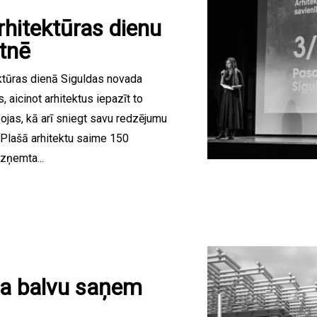
rhitektūras dienu
tnē
ktūras dienā Siguldas novada
, aicinot arhitektus iepazīt to
pojas, kā arī sniegt savu redzējumu
 Plašā arhitektu saime 150
uzņemta...
da balvu saņem