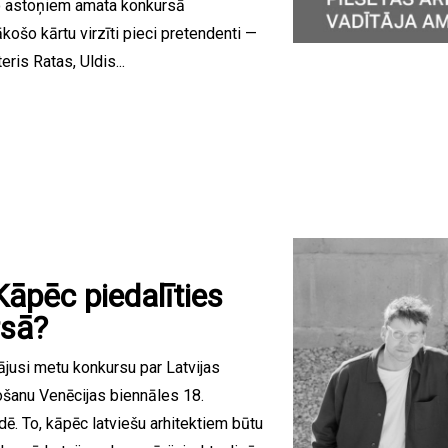
o astoņiem amata konkursā
ošo kārtu virzīti pieci pretendenti —
ris Ratas, Uldis...
Kāpēc piedalīties
rsā?
nājusi metu konkursu par Latvijas
ošanu Venēcijas biennāles 18.
dē. To, kāpēc latviešu arhitektiem būtu