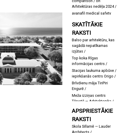
comparison
on
Arhitektūras nedēļa 2024
avanafil medical safety
context
on
Gada balva
SKATĪTĀKIE
2024 — Jaunajam Rīgas
teātrim
RAKSTI
vardenafil mechanism for
Balso par arhitektūru, kas
erectile function
on
sagādā nepatīkamas
Latvijas Architektūras 173.
izjūtas
numurs
Top koka Rīgas
informācijas centrs
Stacijas laukuma apbūve /
iepirkšanās centrs Origo
Brīvdienu māja TiriPiri
Engurē
Meža izziņas centrs
Tērvetē — Arhitektonika
Mākslas muzeja projekta
APSPRIESTĀKIE
izstāde
RAKSTI
Saldus mākslas un
mūzikas skola — NRJA
Skola Sillamē — Lauder
Architects
Nams Maskavas un