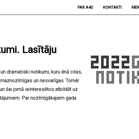
PAR A4D
KONTAKTI
MEK
umi. Lasītāju
n dramatiski notikumi, kuru ēnā citas,
ušās maznozīmīgas un nesvarīgas. Tomēr
un šai jomā ieinteresētos atbildēt uz
utājumiem. Par nozīmīgākajiem gada