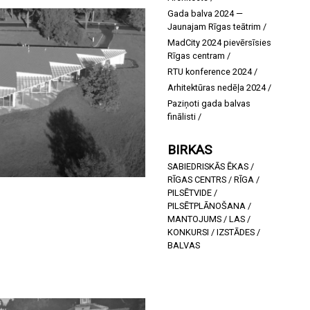
Turgeņeva ielas stūrī
Gada balva 2024 —
Jaunajam Rīgas teātrim
Substances priekšlikums
Ventspils arodskolai
MadCity 2024 pievērsīsies
Rīgas centram
Ko darīt arhitektam Latvijā?
RTU konference 2024
Arhitektūras nedēļa 2024
Paziņoti gada balvas
finālisti
Konference «Salauztā
ainava — vēsture un
BIRKAS
arhitektūra»
SABIEDRISKĀS ĒKAS
/
Latvijas Architektūras 173.
RĪGAS CENTRS
/
RĪGA
/
numurs
PILSĒTVIDE
/
9 dienas Šveices
PILSĒTPLĀNOŠANA
/
arhitektūrā. Ceļojuma
MANTOJUMS
/
LAS
/
piezīmes I
KONKURSI
/
IZSTĀDES
/
BALVAS
Venēcijas biennāles
konkursā uzvar “30 km
aizsardzības ainava”