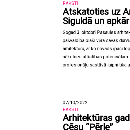
RAKSTI
Atskatoties uz A
Siguldā un apkār
Šogad 3. oktobrī Pasaules arhite
pašvaldība plaši vēra savas durvis
arhitektūru, ar ko novads īpaši le
nākotnes attīstības potenciālam.
profesionāļu sastāvā laipni tika 
07/10/2022
RAKSTI
Arhitektūras ga
Cēsu “Pērle”