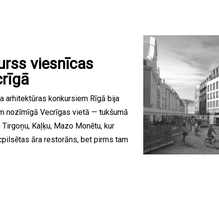
urss viesnīcas
rīgā
a arhitektūras konkursiem Rīgā bija
 nozīmīgā Vecrīgas vietā — tukšumā
 Tirgoņu, Kaļķu, Mazo Monētu, kur
ecpilsētas āra restorāns, bet pirms tam