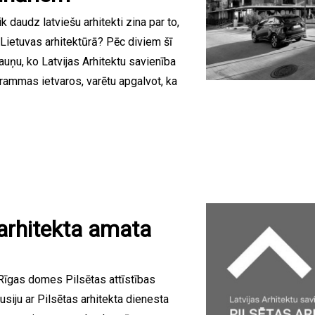
 daudz latviešu arhitekti zina par to,
Lietuvas arhitektūrā? Pēc diviem šī
uņu, ko Latvijas Arhitektu savienība
grammas ietvaros, varētu apgalvot, ka
 arhitekta amata
 Rīgas domes Pilsētas attīstības
kusiju ar Pilsētas arhitekta dienesta