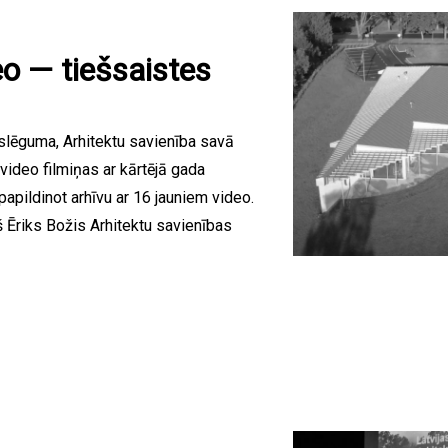
o — tiešsaistes
oslēguma, Arhitektu savienība savā
 video filmiņas ar kārtējā gada
papildinot arhīvu ar 16 jauniem video.
 Ēriks Božis Arhitektu savienības