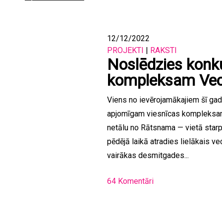
12/12/2022
PROJEKTI
|
RAKSTI
Noslēdzies konk
kompleksam Vec
Viens no ievērojamākajiem šī gad
apjomīgam viesnīcas kompleksam
netālu no Rātsnama — vietā starp
pēdējā laikā atradies lielākais v
vairākas desmitgades...
64 Komentāri