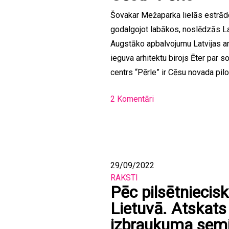
Šovakar Mežaparka lielās estrāde
godalgojot labākos, noslēdzās La
Augstāko apbalvojumu Latvijas ar
ieguva arhitektu birojs Ēter par s
centrs “Pērle” ir Cēsu novada pilot
2 Komentāri
29/09/2022
RAKSTI
Pēc pilsētniecis
Lietuvā. Atskats
izbraukuma sem