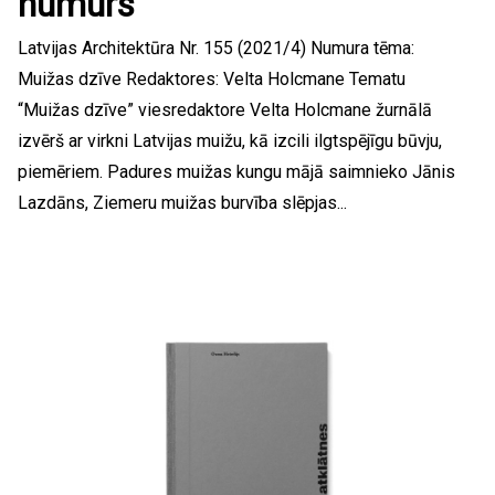
numurs
Latvijas Architektūra Nr. 155 (2021/4) Numura tēma:
Muižas dzīve Redaktores: Velta Holcmane Tematu
“Muižas dzīve” viesredaktore Velta Holcmane žurnālā
izvērš ar virkni Latvijas muižu, kā izcili ilgtspējīgu būvju,
piemēriem. Padures muižas kungu mājā saimnieko Jānis
Lazdāns, Ziemeru muižas burvība slēpjas...