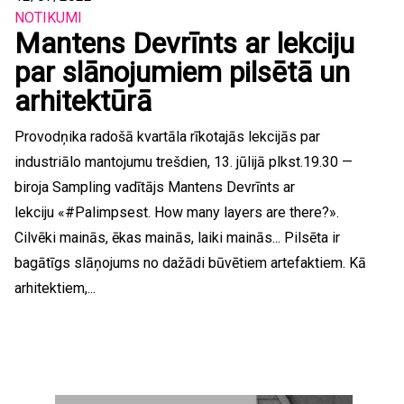
NOTIKUMI
Mantens Devrīnts ar lekciju
par slānojumiem pilsētā un
arhitektūrā
Provodņika radošā kvartāla rīkotajās lekcijās par
industriālo mantojumu trešdien, 13. jūlijā plkst.19.30 —
biroja Sampling vadītājs Mantens Devrīnts ar
lekciju «#Palimpsest. How many layers are there?».
Cilvēki mainās, ēkas mainās, laiki mainās... Pilsēta ir
bagātīgs slāņojums no dažādi būvētiem artefaktiem. Kā
arhitektiem,...