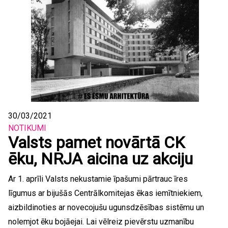
30/03/2021
NOTIKUMI
Valsts pamet novārtā CK
ēku, NRJA aicina uz akciju
Ar 1. aprīli Valsts nekustamie īpašumi pārtrauc īres
līgumus ar bijušās Centrālkomitejas ēkas iemītniekiem,
aizbildinoties ar novecojušu ugunsdzēsības sistēmu un
nolemjot ēku bojāejai. Lai vēlreiz pievērstu uzmanību