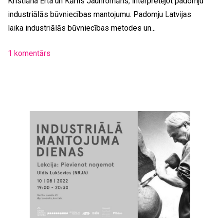
Kristiāna Erta un Kārlis Jaunromāns, interpretējot padomju
industriālās būvniecības mantojumu. Padomju Latvijas
laika industriālās būvniecības metodes un...
1 komentārs