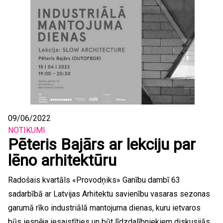
09/06/2022
NOTIKUMI
Pēteris Bajārs ar lekciju par
lēno arhitektūru
Radošais kvartāls «Provodņiks» Ganību dambī 63
sadarbībā ar Latvijas Arhitektu savienību vasaras sezonas
garumā rīko industriālā mantojuma dienas, kuru ietvaros
būs iespēja iesaistīties un būt līdzdalībniekiem diskusijās