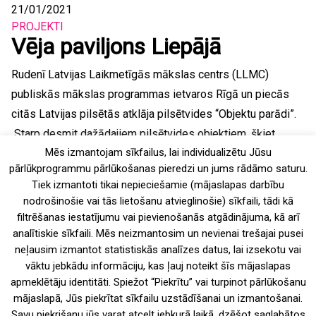
21/01/2021
PROJEKTI
Vēja paviljons Liepājā
Rudenī Latvijas Laikmetīgās mākslas centrs (LLMC)
publiskās mākslas programmas ietvaros Rīgā un piecās
citās Latvijas pilsētās atklāja pilsētvides “Objektu parādi”.
Starp desmit dažādajiem pilsētvides objektiem, šķiet,
Mēs izmantojam sīkfailus, lai individualizētu Jūsu
lielāko uzmanību izpelnījies Ērika Boža veidotais “Vēja
pārlūkprogrammu pārlūkošanas pieredzi un jums rādāmo saturu.
paviljons” Liepājas pludmalē, — instalācija, kas iekļaujas...
Tiek izmantoti tikai nepieciešamie (mājaslapas darbību
nodrošinošie vai tās lietošanu atvieglinošie) sīkfaili, tādi kā
1 komentārs
filtrēšanas iestatījumu vai pievienošanās atgādinājuma, kā arī
analītiskie sīkfaili. Mēs neizmantosim un nevienai trešajai pusei
neļausim izmantot statistiskās analīzes datus, lai izsekotu vai
vāktu jebkādu informāciju, kas ļauj noteikt šīs mājaslapas
apmeklētāju identitāti. Spiežot “Piekrītu” vai turpinot pārlūkošanu
mājaslapā, Jūs piekrītat sīkfailu uzstādīšanai un izmantošanai.
Vecāki raksti
Jaunākas ziņas
Ziņu
Savu piekrišanu jūs varat atcelt jebkurā laikā, dzēšot saglabātos