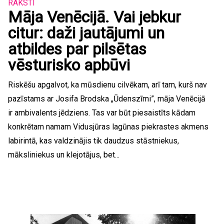
RAKSTI
Māja Venēcijā. Vai jebkur
citur: daži jautājumi un
atbildes par pilsētas
vēsturisko apbūvi
Riskēšu apgalvot, ka mūsdienu cilvēkam, arī tam, kurš nav
pazīstams ar Josifa Brodska „Ūdenszīmi”, māja Venēcijā
ir ambivalents jēdziens. Tas var būt piesaistīts kādam
konkrētam namam Vidusjūras lagūnas piekrastes akmens
labirintā, kas valdzinājis tik daudzus stāstniekus,
māksliniekus un klejotājus, bet...