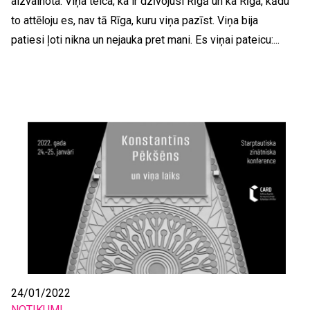
aizvainota. Viņa teica, ka ir dzīvojusi Rīgā un ka Rīga, kādu
to attēloju es, nav tā Rīga, kuru viņa pazīst. Viņa bija
patiesi ļoti nikna un nejauka pret mani. Es viņai pateicu:...
24/01/2022
NOTIKUMI