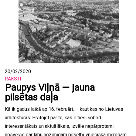
20/02/2020
RAKSTI
Paupys Viļņā — jauna
pilsētas daļa
Kā ik gadus laikā ap 16. februāri, — kaut kas no Lietuvas
arhitektūras. Prātojot par to, kas ir tieši šobrīd
interesantākais un aktuālākais, izvēle nepārprotami
nosvērās par labu nozīmīgam pilsētbūvnieciska mērogam