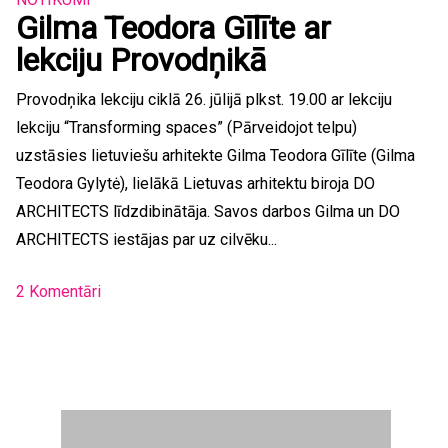
Gilma Teodora Gīlīte ar
lekciju Provodņikā
Provodņika lekciju ciklā 26. jūlijā plkst. 19.00 ar lekciju
lekciju “Transforming spaces” (Pārveidojot telpu)
uzstāsies lietuviešu arhitekte Gilma Teodora Gīlīte (Gilma
Teodora Gylytė), lielākā Lietuvas arhitektu biroja DO
ARCHITECTS līdzdibinātāja. Savos darbos Gilma un DO
ARCHITECTS iestājas par uz cilvēku...
2 Komentāri