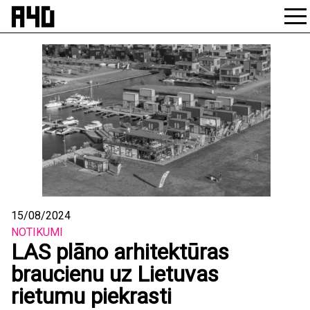
Skip
to
content
15/08/2024
NOTIKUMI
LAS plāno arhitektūras
braucienu uz Lietuvas
rietumu piekrasti