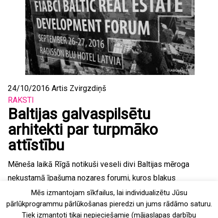
24/10/2016
Artis Zvirgzdiņš
RAKSTI
Baltijas galvaspilsētu
arhitekti par turpmāko
attīstību
Mēneša laikā Rīgā notikuši veseli divi Baltijas mēroga
nekustamā īpašuma nozares forumi, kuros blakus
nekustamā īpašuma tirgus un citām nozares lietām, tika
Mēs izmantojam sīkfailus, lai individualizētu Jūsu
pārlūkprogrammu pārlūkošanas pieredzi un jums rādāmo saturu.
skarti arī jautājumi, kas saistīti ar pilsētu attīstību. FIABCI
Tiek izmantoti tikai nepieciešamie (mājaslapas darbību