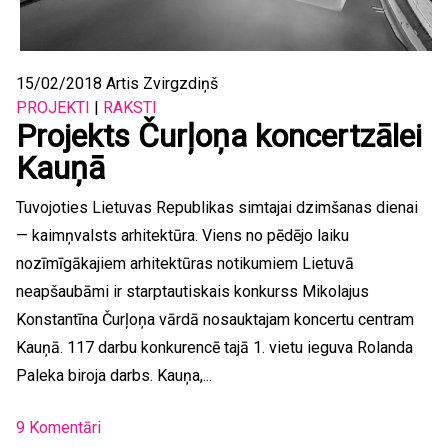
15/02/2018
Artis Zvirgzdiņš
PROJEKTI
|
RAKSTI
Projekts Čurļoņa koncertzālei
Kauņā
Tuvojoties Lietuvas Republikas simtajai dzimšanas dienai
— kaimņvalsts arhitektūra. Viens no pēdējo laiku
nozīmīgākajiem arhitektūras notikumiem Lietuvā
neapšaubāmi ir starptautiskais konkurss Mikolajus
Konstantīna Čurļoņa vārdā nosauktajam koncertu centram
Kauņā. 117 darbu konkurencē tajā 1. vietu ieguva Rolanda
Paleka biroja darbs. Kauņa,...
9 Komentāri