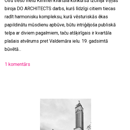
Otru trešo vietu Kimmel kvartāla konkursā izcīnīja Viļņas
biroja DO ARCHITECTS darbs, kurš līdzīgi citiem tiecas
radīt harmonisku kompleksu, kurā vēsturiskās ēkas
papildinātu mūsdienu apbūve, būtu intriģējoša publiskā
telpa ar diviem pagalmiem, taču atšķirīgais ir kvartāla
plašais atvērums pret Valdemāra ielu. 19. gadsimtā
būvētā...
1 komentārs