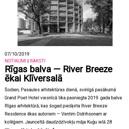
07/10/2019
NOTIKUMI
|
RAKSTI
Rīgas balva — River Breeze
ēkai Klīversalā
Šodien, Pasaules arhitektūras dienā, svinīgā pasākumā
Grand Poet Hotel viesnīcā tika pasniegta 2019. gada balva
Rīgas arhitektūrā, kas šogad piešķirta River Breeze
Residence ēkas autoriem — Ventim Didrihsonam ar
kolēģiem. Jaunceltā daudzdzīvokļu māja Kuģu ielā 28