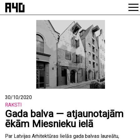
Skip
to
content
30/10/2020
RAKSTI
Gada balva — atjaunotajām
ēkām Miesnieku ielā
Par Latvijas Arhitektūras lielās gada balvas laureātu,