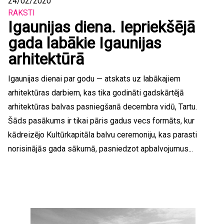
24/02/2020
RAKSTI
Igaunijas diena. Iepriekšējā
gada labākie Igaunijas
arhitektūrā
Igaunijas dienai par godu — atskats uz labākajiem
arhitektūras darbiem, kas tika godināti gadskārtējā
arhitektūras balvas pasniegšanā decembra vidū, Tartu.
Šāds pasākums ir tikai pāris gadus vecs formāts, kur
kādreizējo Kultūrkapitāla balvu ceremoniju, kas parasti
norisinājās gada sākumā, pasniedzot apbalvojumus...