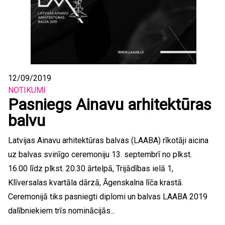
12/09/2019
NOTIKUMI
Pasniegs Ainavu arhitektūras
balvu
Latvijas Ainavu arhitektūras balvas (LAABA) rīkotāji aicina
uz balvas svinīgo ceremoniju 13. septembrī no plkst.
16.00 līdz plkst. 20.30 ārtelpā, Trijādības ielā 1,
Klīversalas kvartāla dārzā, Āgenskalna līča krastā.
Ceremonijā tiks pasniegti diplomi un balvas LAABA 2019
dalībniekiem trīs nominācijās...