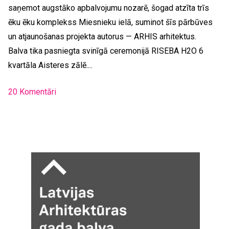
saņemot augstāko apbalvojumu nozarē, šogad atzīta trīs
ēku ēku komplekss Miesnieku ielā, suminot šīs pārbūves
un atjaunošanas projekta autorus — ARHIS arhitektus.
Balva tika pasniegta svinīgā ceremonijā RISEBA H2O 6
kvartāla Aisteres zālē....
20 Komentāri