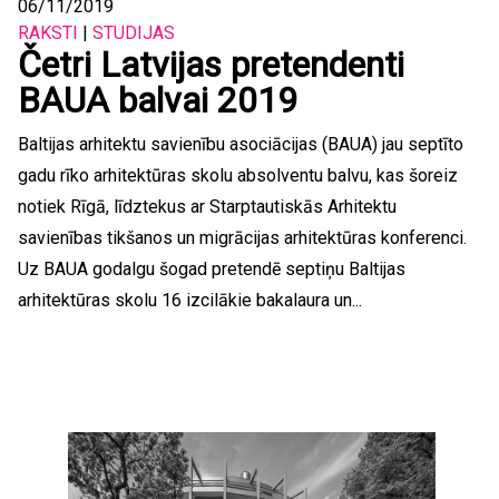
06/11/2019
RAKSTI
|
STUDIJAS
Četri Latvijas pretendenti
BAUA balvai 2019
Baltijas arhitektu savienību asociācijas (BAUA) jau septīto
gadu rīko arhitektūras skolu absolventu balvu, kas šoreiz
notiek Rīgā, līdztekus ar Starptautiskās Arhitektu
savienības tikšanos un migrācijas arhitektūras konferenci.
Uz BAUA godalgu šogad pretendē septiņu Baltijas
arhitektūras skolu 16 izcilākie bakalaura un...