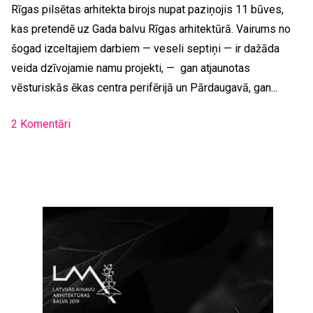
Rīgas pilsētas arhitekta birojs nupat paziņojis 11 būves,
kas pretendē uz Gada balvu Rīgas arhitektūrā. Vairums no
šogad izceltajiem darbiem — veseli septiņi — ir dažāda
veida dzīvojamie namu projekti, — gan atjaunotas
vēsturiskās ēkas centra perifērijā un Pārdaugavā, gan...
2 Komentāri