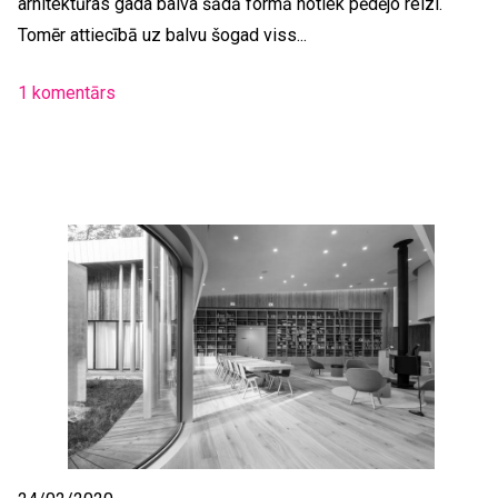
arhitektūras gada balva šādā formā notiek pēdējo reizi.
Tomēr attiecībā uz balvu šogad viss...
1 komentārs