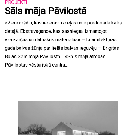
PROJEKTI
Sāls māja Pāvilostā
«Vienkāršība, kas iederas, izceļas un ir pārdomāta katrā
detaļā. Ekstravagance, kas sasniegta, izmantojot
vienkāršus un dabiskus materiālus» — tā arhitektūras
gada balvas žūrija par lielās balvas ieguvēju — Brigitas
Bulas Sāls māja Pāvilostā. 4Sāls māja atrodas
Pāvilostas vēsturiskā centra...