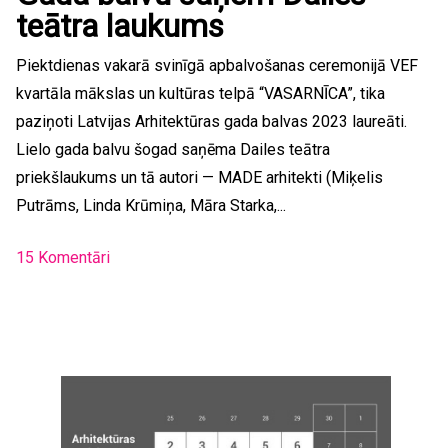
teātra laukums
Piektdienas vakarā svinīgā apbalvošanas ceremonijā VEF
kvartāla mākslas un kultūras telpā “VASARNĪCA”, tika
paziņoti Latvijas Arhitektūras gada balvas 2023 laureāti.
Lielo gada balvu šogad saņēma Dailes teātra
priekšlaukums un tā autori — MADE arhitekti (Miķelis
Putrāms, Linda Krūmiņa, Māra Starka,...
15 Komentāri