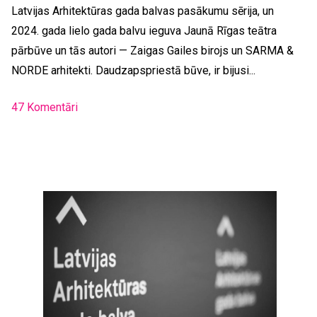
Latvijas Arhitektūras gada balvas pasākumu sērija, un
2024. gada lielo gada balvu ieguva Jaunā Rīgas teātra
pārbūve un tās autori — Zaigas Gailes birojs un SARMA &
NORDE arhitekti. Daudzapspriestā būve, ir bijusi...
47 Komentāri