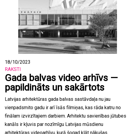
18/10/2023
RAKSTI
Gada balvas video arhīvs —
papildināts un sakārtots
Latvijas arhitektūras gada balvas sastāvdaļa nu jau
vienpadsmito gadu ir arī īsās filmiņas, kas rāda katru no
finālam izvirzītajiem darbiem. Arhitektu savienības jūtubes
kanāls ir kļuvis par nozīmīgu Latvijas mūsdienu
arhitektūras videoarhīvu, kurā šogad klāt nākušas