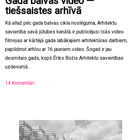
Gada balvas video —
tiešsaistes arhīvā
Kā allaž pēc gada balvas cikla noslēguma, Arhitektu
savienība savā jūtubes kanālā ir publicējusi īsās video
filmiņas ar kārtējā gada labākajiem arhitektūras darbiem,
papildinot arhīvu ar 16 jauniem video. Šogad ir jau
desmitais gads, kopš Ēriks Božis Arhitektu savienības
uzdevumā...
14 Komentāri