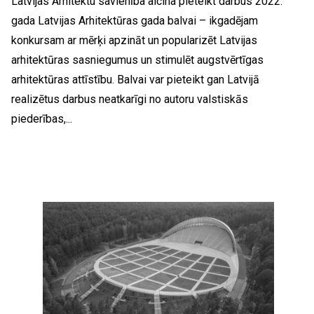
Latvijas Arhitektu savienība aicina pieteikt darbus 2022.
gada Latvijas Arhitektūras gada balvai – ikgadējam
konkursam ar mērķi apzināt un popularizēt Latvijas
arhitektūras sasniegumus un stimulēt augstvērtīgas
arhitektūras attīstību. Balvai var pieteikt gan Latvijā
realizētus darbus neatkarīgi no autoru valstiskās
piederības,...