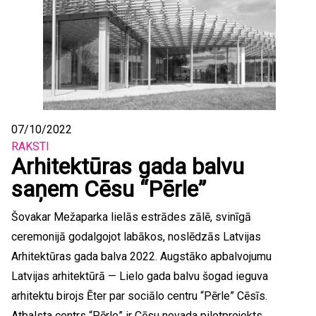
07/10/2022
RAKSTI
Arhitektūras gada balvu
saņem Cēsu “Pērle”
Šovakar Mežaparka lielās estrādes zālē, svinīgā
ceremonijā godalgojot labākos, noslēdzās Latvijas
Arhitektūras gada balva 2022. Augstāko apbalvojumu
Latvijas arhitektūrā — Lielo gada balvu šogad ieguva
arhitektu birojs Ēter par sociālo centru “Pērle” Cēsīs.
Atbalsta centrs “Pērle” ir Cēsu novada pilotprojekts...