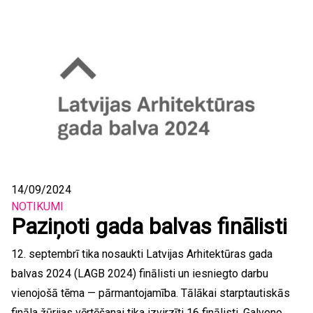
14/09/2024
NOTIKUMI
Paziņoti gada balvas finālisti
12. septembrī tika nosaukti Latvijas Arhitektūras gada
balvas 2024 (LAGB 2024) finālisti un iesniegto darbu
vienojošā tēma — pārmantojamība. Tālākai starptautiskās
fināla žūrijas vērtēšanai tika izvirzīti 16 finālisti. Galveno