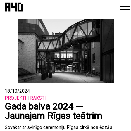
Skip
to
content
18/10/2024
PROJEKTI
|
RAKSTI
Gada balva 2024 —
Jaunajam Rīgas teātrim
Šovakar ar svinīgo ceremoniju Rīgas cirkā noslēdzās