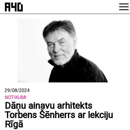
Skip
to
content
29/08/2024
NOTIKUMI
Dāņu ainavu arhitekts
Torbens Šēnherrs ar lekciju
Rīgā