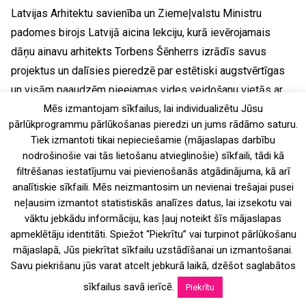
Latvijas Arhitektu savienība un Ziemeļvalstu Ministru
padomes birojs Latvijā aicina lekciju, kurā ievērojamais
dāņu ainavu arhitekts Torbens Šēnherrs izrādīs savus
projektus un dalīsies pieredzē par estētiski augstvērtīgas
un visām paaudzēm pieejamas vides veidošanu vietās ar
Mēs izmantojam sīkfailus, lai individualizētu Jūsu
augstu kultūrvēsturisko vērtību. Lekcija ir...
pārlūkprogrammu pārlūkošanas pieredzi un jums rādāmo saturu.
Tiek izmantoti tikai nepieciešamie (mājaslapas darbību
nodrošinošie vai tās lietošanu atvieglinošie) sīkfaili, tādi kā
filtrēšanas iestatījumu vai pievienošanās atgādinājuma, kā arī
analītiskie sīkfaili. Mēs neizmantosim un nevienai trešajai pusei
neļausim izmantot statistiskās analīzes datus, lai izsekotu vai
vāktu jebkādu informāciju, kas ļauj noteikt šīs mājaslapas
apmeklētāju identitāti. Spiežot “Piekrītu” vai turpinot pārlūkošanu
mājaslapā, Jūs piekrītat sīkfailu uzstādīšanai un izmantošanai.
Savu piekrišanu jūs varat atcelt jebkurā laikā, dzēšot saglabātos
sīkfailus savā ierīcē.
Piekrītu