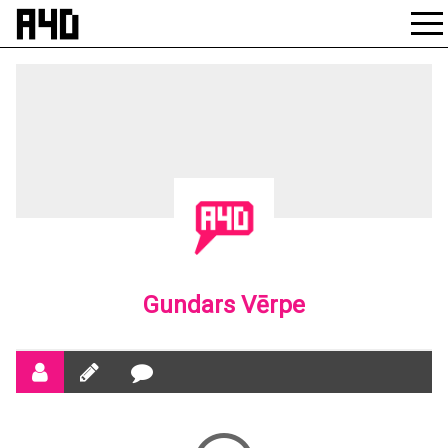
Skip
to
content
Gundars Vērpe