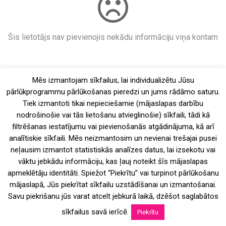
Šis lietotājs nav pievienojis nekādu informāciju viņa kontam
Mēs izmantojam sīkfailus, lai individualizētu Jūsu
pārlūkprogrammu pārlūkošanas pieredzi un jums rādāmo saturu.
Tiek izmantoti tikai nepieciešamie (mājaslapas darbību
nodrošinošie vai tās lietošanu atvieglinošie) sīkfaili, tādi kā
filtrēšanas iestatījumu vai pievienošanās atgādinājuma, kā arī
analītiskie sīkfaili. Mēs neizmantosim un nevienai trešajai pusei
neļausim izmantot statistiskās analīzes datus, lai izsekotu vai
vāktu jebkādu informāciju, kas ļauj noteikt šīs mājaslapas
apmeklētāju identitāti. Spiežot “Piekrītu” vai turpinot pārlūkošanu
mājaslapā, Jūs piekrītat sīkfailu uzstādīšanai un izmantošanai.
Savu piekrišanu jūs varat atcelt jebkurā laikā, dzēšot saglabātos
sīkfailus savā ierīcē.
Piekrītu