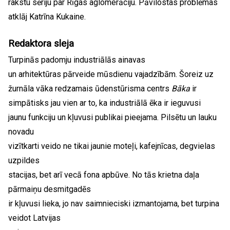
rakstu sēriju par Rīgas aglomerāciju. Pāvilostas problēmas
atklāj Katrīna Kukaine.
Redaktora sleja
Turpinās padomju industriālās ainavas
un arhitektūras pārveide mūsdienu vajadzībām. Šoreiz uz
žurnāla vāka redzamais ūdenstūrisma centrs
Bāka
ir
simpātisks jau vien ar to, ka industriālā ēka ir ieguvusi
jaunu funkciju un kļuvusi publikai pieejama. Pilsētu un lauku
novadu
vizītkarti veido ne tikai jaunie moteļi, kafejnīcas, degvielas
uzpildes
stacijas, bet arī vecā fona apbūve. No tās krietna daļa
pārmaiņu desmitgadēs
ir kļuvusi lieka, jo nav saimnieciski izmantojama, bet turpina
veidot Latvijas