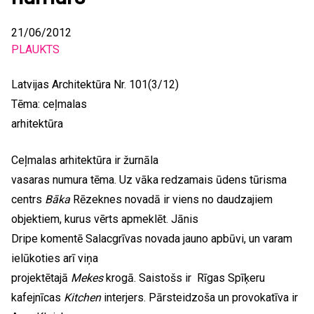
21/06/2012
PLAUKTS
Latvijas Architektūra Nr. 101(3/12)
Tēma: ceļmalas
arhitektūra
Ceļmalas arhitektūra ir žurnāla
vasaras numura tēma. Uz vāka redzamais ūdens tūrisma
centrs
Bāka
Rēzeknes novadā ir viens no daudzajiem
objektiem, kurus vērts apmeklēt. Jānis
Dripe komentē Salacgrīvas novada jauno apbūvi, un varam
ielūkoties arī viņa
projektētajā
Mekes
krogā. Saistošs ir Rīgas Spīķeru
kafejnīcas
Kitchen
interjers. Pārsteidzoša un provokatīva ir