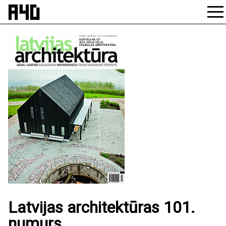
Skip
to
content
Latvijas architektūras 101.
numurs