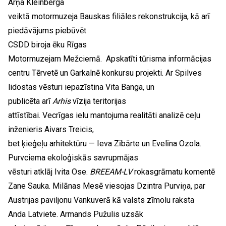
Arņa Kleinberga
veiktā motormuzeja Bauskas filiāles rekonstrukcija, kā arī
piedāvājums piebūvēt
CSDD biroja ēku Rīgas
Motormuzejam Mežciemā. Apskatīti tūrisma informācijas
centru Tērvetē un Garkalnē konkursu projekti. Ar Spilves
lidostas vēsturi iepazīstina Vita Banga, un
publicēta arī
Arhis
vīzija teritorijas
attīstībai. Vecrīgas ielu mantojuma realitāti analizē ceļu
inženieris Aivars Treicis,
bet ķieģeļu arhitektūru — Ieva Zībārte un Evelīna Ozola.
Purvciema ekoloģiskās savrupmājas
vēsturi atklāj Ivita Ose.
BREEAM-LV
rokasgrāmatu komentē
Zane Sauka. Milānas Mesē viesojas Dzintra Purviņa, par
Austrijas paviljonu Vankuverā kā valsts zīmolu raksta
Anda Latviete. Armands Pužulis uzsāk