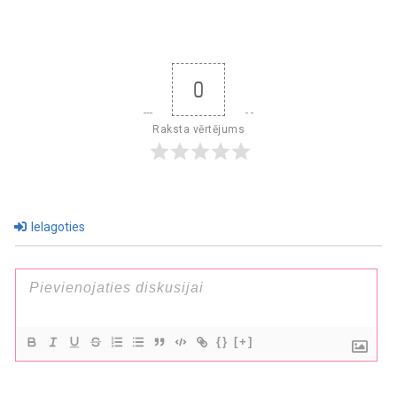
0
Raksta vērtējums
Ielagoties
{}
[+]