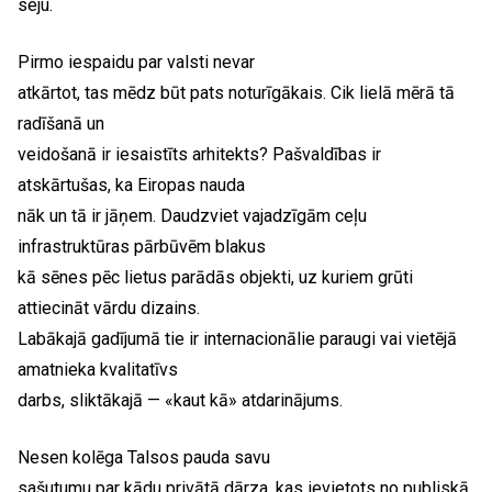
seju.
Pirmo iespaidu par valsti nevar
atkārtot, tas mēdz būt pats noturīgākais. Cik lielā mērā tā
radīšanā un
veidošanā ir iesaistīts arhitekts? Pašvaldības ir
atskārtušas, ka Eiropas nauda
nāk un tā ir jāņem. Daudzviet vajadzīgām ceļu
infrastruktūras pārbūvēm blakus
kā sēnes pēc lietus parādās objekti, uz kuriem grūti
attiecināt vārdu dizains.
Labākajā gadījumā tie ir internacionālie paraugi vai vietējā
amatnieka kvalitatīvs
darbs, sliktākajā — «kaut kā» atdarinājums.
Nesen kolēga Talsos pauda savu
sašutumu par kādu privātā dārza, kas ievietots no publiskā