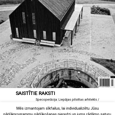
SAISTĪTIE RAKSTI
Specoperācija: Liepājas pilsētas arhitekts
4 views
Mēs izmantojam sīkfailus, lai individualizētu Jūsu
Barona 72 — Palast Architekts
pārlūkprogrammu pārlūkošanas pieredzi un jums rādāmo saturu.