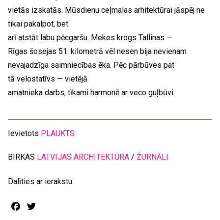
vietās izskatās. Mūsdienu ceļmalas arhitektūrai jāspēj ne
tikai pakalpot, bet
arī atstāt labu pēcgaršu. Mekes krogs Tallinas —
Rīgas šosejas 51. kilometrā vēl nesen bija nevienam
nevajadzīga saimniecības ēka. Pēc pārbūves pat
tā velostatīvs — vietējā
amatnieka darbs, tīkami harmonē ar veco guļbūvi.
Ievietots
PLAUKTS
BIRKAS
LATVIJAS ARCHITEKTŪRA
/
ŽURNĀLI
Dalīties ar ierakstu:
Facebook
Twitter