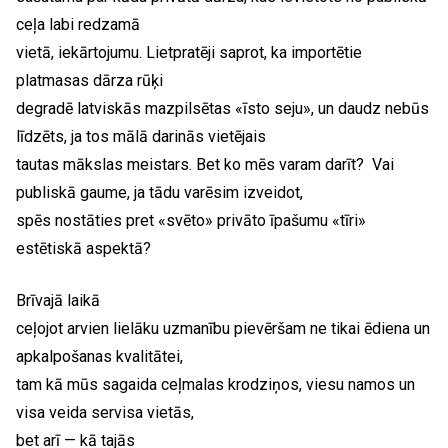
ceļa labi redzamā
vietā, iekārtojumu. Lietpratēji saprot, ka importētie
platmasas dārza rūķi
degradē latviskās mazpilsētas «īsto seju», un daudz nebūs
līdzēts, ja tos mālā darinās vietējais
tautas mākslas meistars. Bet ko mēs varam darīt? Vai
publiskā gaume, ja tādu varēsim izveidot,
spēs nostāties pret «svēto» privāto īpašumu «tīri»
estētiskā aspektā?
Brīvajā laikā
ceļojot arvien lielāku uzmanību pievēršam ne tikai ēdiena un
apkalpošanas kvalitātei,
tam kā mūs sagaida ceļmalas krodziņos, viesu namos un
visa veida servisa vietās,
bet arī — kā tajās