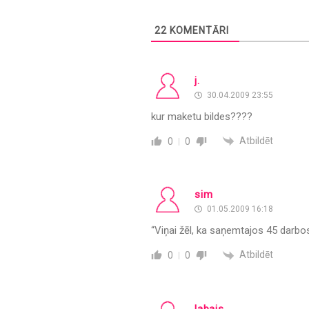
22
KOMENTĀRI
j.
30.04.2009 23:55
kur maketu bildes????
Atbildēt
0
0
sim
01.05.2009 16:18
“Viņai žēl, ka saņemtajos 45 darbos
Atbildēt
0
0
labais