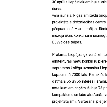
30.aprīlis liepājniekiem bijusi a
durvis
vēra jaunais, Rīgas arhitektu biro
projektētais tirdzniecības centrs
pēcpusdienā — ar Liepājas Jūrni
muzeja ēkas konkursam iesniegtaj
Būvvaldes telpas.
Protams, Liepājas galvenā arhitek
arhitektūras metu konkursu piere
saprotamo kolēģu uzmanību Liepāja
kopsummā 7000 latu. Par skiču k
ostmalā 55 un 56 interesi izrādī
noteikumiem saņēmuši bija 73 pro
kompaktumu un labo atrašanās vie
projektētājam». Vērtēšanai pieņem