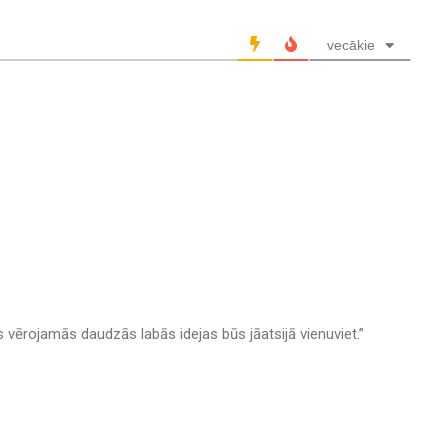
vecākie
 vērojamās daudzās labās idejas būs jāatsijā vienuviet.”