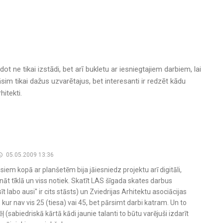
ot ne tikai izstādi, bet arī bukletu ar iesniegtajiem darbiem, lai
nāsim tikai dažus uzvarētajus, bet interesanti ir redzēt kādu
hitekti.
05.05.2009 13:36
siem kopā ar planšetēm bija jāiesniedz projektu arī digitāli,
ināt tīklā un viss notiek. Skatīt LAS šīgada skates darbus
īt labo ausi" ir cits stāsts) un Zviedrijas Arhitektu asociācijas
ur nav vis 25 (tiesa) vai 45, bet pārsimt darbi katram. Un to
ēļ (sabiedriskā kārtā kādi jaunie talanti to būtu varējuši izdarīt