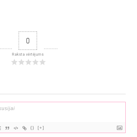
0
Raksta vērtējums
{}
[+]