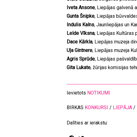
Iveta Ansone
, Liepājas galvenā a
Gunta Šnipke
, Liepājas būvvaldes
Indulis Kalns
, Jaunliepājas un Ka
Lelde Vīksna
, Liepājas Kultūras 
Dace Kārkla
, Liepājas muzeja di
Uļa Gintnere
, Liepājas muzeja Ku
Agris Sprūde
, Liepājas pašvaldī
Gita Lukate
, žūrijas komisijas te
Ievietots
NOTIKUMI
BIRKAS
KONKURSI
/
LIEPĀJA
/
Dalīties ar ierakstu: