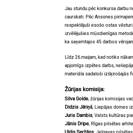
Jau stundu pēc konkursa darbu no
caurskati. Pēc Ansones pirmajiem 
respektējuši esošo ostas vēsturi
izvēlējušies mūsdienīgas metode
ka saņemtajos 45 darbos vērojam
Līdz 26.maijam, kad notiks nākam
apjomīgs izpētes darbs, neliepāj
materiāla sadaloši izšķirošajās f
Žūrijas komisija:
Silva Golde
, žūrijas komisijas v
Didzis Jēriņš
, Liepājas domes iz
Juris Dambis
, Valsts kultūras p
Jānis Dripe
, Rīgas pilsētas arhit
Uldis Seržāns
, Jelgavas pilsētas