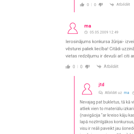
Atbildēt
0
0
ma
05.05.2009 12:49
Ierosinājums konkursa žūrijai- izveid
vēsturei paliek liecība! Citādi uzzi
vietas redzējumu ir devuši arī citi ar
Atbildēt
0
0
jtd
Atbildēt uz
ma
Nevajag pat bukletus, tā kā vi
atliek vien to materiālu izkar
(navigācija "ar kreiso kāju kas
lapā nozīmīgākos konkursus, k
visu ir reāli paveikt jau šoned