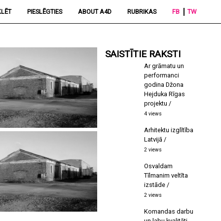
LĒT
PIESLĒGTIES
ABOUT A4D
RUBRIKAS
FB
TW
SAISTĪTIE RAKSTI
Ar grāmatu un
performanci
godina Džona
Hejduka Rīgas
projektu
4 views
Arhitektu izglītība
Latvijā
2 views
Osvaldam
Tīlmanim veltīta
izstāde
2 views
Komandas darbu
un labu kvalitāti