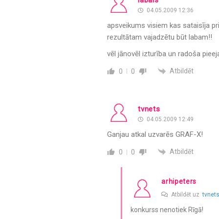
04.05.2009 12:36
apsveikums visiem kas sataisīja pri
rezultātam vajadzētu būt labam!!
vēl jānovēl izturība un radoša piee
Atbildēt
0
0
tvnets
04.05.2009 12:49
Ganjau atkal uzvarēs GRAF-X!
Atbildēt
0
0
arhipeters
Atbildēt uz
tvnet
konkurss nenotiek Rīgā!