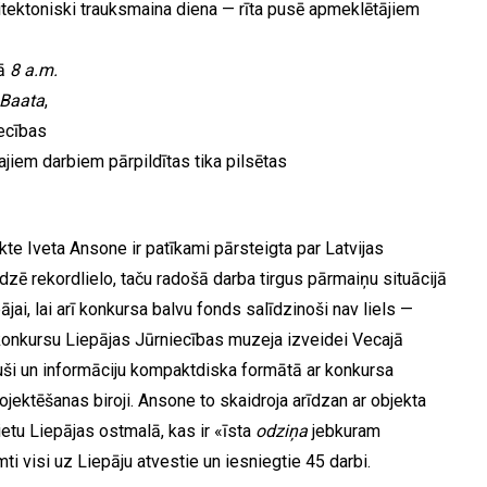
rhitektoniski trauksmaina diena — rīta pusē apmeklētājiem
jā
8 a.m.
Baata
,
ecības
iem darbiem pārpildītas tika pilsētas
te Iveta Ansone ir patīkami pārsteigta par Latvijas
dzē rekordlielo, taču radošā darba tirgus pārmaiņu situācijā
i, lai arī konkursa balvu fonds salīdzinoši nav liels —
onkursu Liepājas Jūrniecības muzeja izveidei Vecajā
juši un informāciju kompaktdiska formātā ar konkursa
jektēšanas biroji. Ansone to skaidroja arīdzan ar objekta
tu Liepājas ostmalā, kas ir «īsta
odziņa
jebkuram
ti visi uz Liepāju atvestie un iesniegtie 45 darbi.