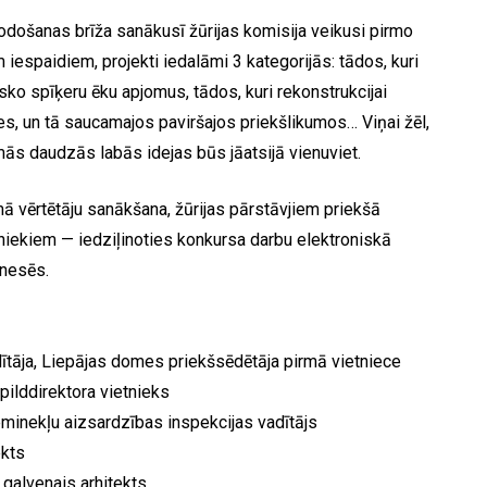
došanas brīža sanākusī žūrijas komisija veikusi pirmo
iespaidiem, projekti iedalāmi 3 kategorijās: tādos, kuri
sko spīķeru ēku apjomus, tādos, kuri rekonstrukcijai
s, un tā saucamajos paviršajos priekšlikumos… Viņai žēl,
ās daudzās labās idejas būs jāatsijā vienuviet.
ā vērtētāju sanākšana, žūrijas pārstāvjiem priekšā
niekiem — iedziļinoties konkursa darbu elektroniskā
inesēs.
adītāja, Liepājas domes priekšsēdētāja pirmā vietniece
pilddirektora vietnieks
ieminekļu aizsardzības inspekcijas vadītājs
ekts
 galvenais arhitekts