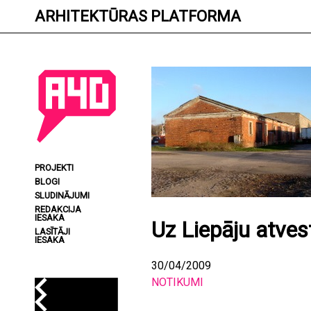
Skip
ARHITEKTŪRAS PLATFORMA
to
content
PROJEKTI
BLOGI
SLUDINĀJUMI
REDAKCIJA
IESAKA
Uz Liepāju atves
LASĪTĀJI
IESAKA
30/04/2009
NOTIKUMI