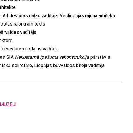
rhitekte
 Arhitektūras daļas vadītāja, Vecliepājas rajona arhitekte
rostas rajonu arhitekts
pārvaldes vadītāja
rektore
ltūrvēstures nodaļas vadītāja
bas SIA
Nekustamā īpašuma rekonstrukcija
pārstāvis
hniskā sekretāre, Liepājas būvvaldes biroja vadītāja
MUZEJI