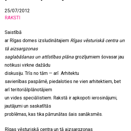
25/07/2012
RAKSTI
Saistībā
ar
Rīgas domes izsludinātajiem
Rīgas vēsturiskā centra un
tā aizsargzonas
saglabāšanas un attīstības plāna
grozījumiem šovasar jau
notikusi virkne dažādu
diskusiju. Trīs no tām — arī Arhitektu
savienības paspārnē, piedaloties ne vien arhitektiem, bet
arī teritoriālplānotājiem
un vides speciālistiem. Rakstā ir apkopoti ierosinājumi,
jautājumi un saskatītās
problēmas, kas tika pārrunātas šais sanāksmēs.
Rīgas vēsturiskā centra un tā aizsargzonas