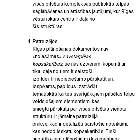
visas pilsētas kompleksas publiskās telpas
saglabāšanas un attīstības jautājumi, kur Rīgas
vēsturiskais centrs ir daļa no
šīs struktūras.
Patreizējos
Rīgas plānošanas dokumentos nav
«nolasāmas»
savstarpējas
kopsakarības
, tie nav uztverami kopumā un
tikai daļa no tiem ir saistoši
izpildei. Ir nepieciešams pārskatīt un,
iespējams, papildus izstrādāt
tematiskās kartes svarīgākajiem pilsētas telpu
veidojošajiem elementiem, kas
sniegtu pārskatu par visas pilsētas vienotu
struktūru. Ir jāmaina patreizējā
prakse, kad ir detalizēti saistošie noteikumi,
kas nedod ieskatu kopsakarībās. Tieši
augstākajiem plānošanas dokumentiem