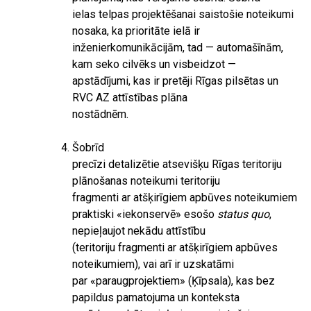
ielas telpas projektēšanai saistošie noteikumi
nosaka, ka prioritāte ielā ir
inženierkomunikācijām, tad — automašīnām,
kam seko cilvēks un visbeidzot —
apstādījumi, kas ir pretēji Rīgas pilsētas un
RVC AZ attīstības plāna
nostādnēm.
Šobrīd
precīzi detalizētie atsevišķu Rīgas teritoriju
plānošanas noteikumi teritoriju
fragmenti ar atšķirīgiem apbūves noteikumiem
praktiski «iekonservē» esošo
status quo
,
nepieļaujot nekādu attīstību
(teritoriju fragmenti ar atšķirīgiem apbūves
noteikumiem), vai arī ir uzskatāmi
par «paraugprojektiem» (Ķīpsala), kas bez
papildus pamatojuma un konteksta