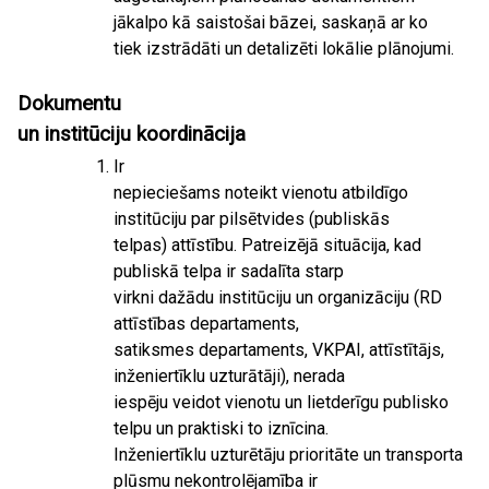
jākalpo kā saistošai bāzei, saskaņā ar ko
tiek izstrādāti un detalizēti lokālie plānojumi.
Dokumentu
un institūciju koordinācija
Ir
nepieciešams noteikt vienotu atbildīgo
institūciju par pilsētvides (publiskās
telpas) attīstību. Patreizējā situācija, kad
publiskā telpa ir sadalīta starp
virkni dažādu institūciju un organizāciju (RD
attīstības departaments,
satiksmes departaments, VKPAI, attīstītājs,
inženiertīklu uzturātāji), nerada
iespēju veidot vienotu un lietderīgu publisko
telpu un praktiski to iznīcina.
Inženiertīklu uzturētāju prioritāte un transporta
plūsmu nekontrolējamība ir