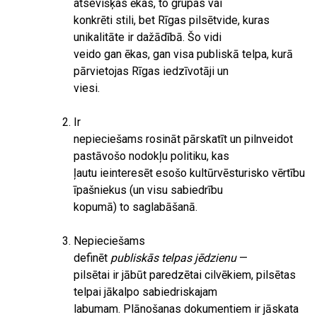
atsevišķas ēkas, to grupas vai
konkrēti stili, bet Rīgas pilsētvide, kuras
unikalitāte ir dažādībā. Šo vidi
veido gan ēkas, gan visa publiskā telpa, kurā
pārvietojas Rīgas iedzīvotāji un
viesi.
Ir
nepieciešams rosināt pārskatīt un pilnveidot
pastāvošo nodokļu politiku, kas
ļautu ieinteresēt esošo kultūrvēsturisko vērtību
īpašniekus (un visu sabiedrību
kopumā) to saglabāšanā.
Nepieciešams
definēt
publiskās telpas jēdzienu
—
pilsētai ir jābūt paredzētai cilvēkiem, pilsētas
telpai jākalpo sabiedriskajam
labumam. Plānošanas dokumentiem ir jāskata