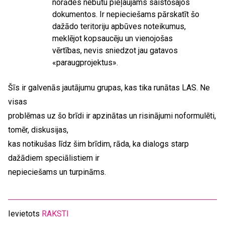
norādes nebūtu pieļaujams saistošajos
dokumentos. Ir nepieciešams pārskatīt šo
dažādo teritoriju apbūves noteikumus,
meklējot kopsaucēju un vienojošas
vērtības, nevis sniedzot jau gatavos
«paraugprojektus».
Šīs ir galvenās jautājumu grupas, kas tika runātas LAS. Ne
visas
problēmas uz šo brīdi ir apzinātas un risinājumi noformulēti,
tomēr, diskusijas,
kas notikušas līdz šim brīdim, rāda, ka dialogs starp
dažādiem speciālistiem ir
nepieciešams un turpināms.
Ievietots
RAKSTI