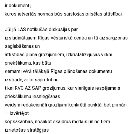
ir dokumenti,
kuros ietvertās normas būs saistošas pilsētas attīstībai.
Jūlijā LAS notikušās diskusijas par
izsludinātajiem Rīgas vēsturiskā centra un tā aizsargzonas
saglabāšanas un
attīstības plāna grozījumiem, izkristalizējušas virkni
priekšlikumu, kas būtu
ņemami vērā tālākajā Rīgas plānošanas dokumentu
izstrādē, ar to saprotot ne
tikai RVC AZ SAP grozījumus, kur vienīgais iespējamais
priekšlikumu iesniegšanas
veids ir redakcionāli grozījumi konkrētā punktā, bet primāri
— izvērtējot
kopsakarības, nosakot skaidrus mērķus un no tiem
izrietošas stratēģijas