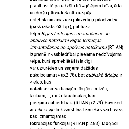
prasības: tā paredzēta kā «gājējiem brīva, ērta
un droša pārvietošanās iespēja
estētiski un ainaviski pilnvērtīgā pilsētvidē»
(pask.raksts.,63.lpp.), publiskā
telpa
Rīgas teritorijas izmantošanas un
apbūves noteikumi Rīgas teritorijas
izmantošanas un apbūves noteikumu
(RTIAN)
izpratnē ir «sabiedrībai pieejama nedzīvojama
telpa, kurā apmeklētāji īslaicīgi
var uzturēties un saņemt dažādus
pakalpojumus» (p.2.78), bet
publiskā ārtelpa
ir
«ielas, kas
noteiktas ar sarkanajām līnijām, bulvāri,
laukumi, …, meži, krastmalas, kas
pieejami sabiedrībai» (RTIAN p.2.79). Savukārt
ar
rekreāciju
tiek saistītas tikai ēkas vai būves,
kas izmantojamas
rekreācijas funkcijai (RTIAN p.2.83), tādējādi