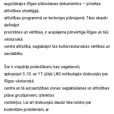
augstākajos Rīgas plānošanas dokumentos — pilsētas
attīstības stratēģijā,
attīstības programmā un teritorijas plānojumā. Tikai skaidri
definējot
prioritātes un vērtības, ir iespējama pilnvērtīga Rīgas un tās
vēsturiskā
centra attīstība, saglabājot tās kultūrvēsturiskās vērtības un
savdabību.
Šie ir vispārēji priekšlikumi, kas sagatavoti,
apkopojot 3.,10. un 17. jūlijā LAS notikušajās diskusijās par
Rīgas vēsturiskā
centra un tā aizsardzības zonas saglabāšanas un attīstības
plāna grozījumiem, izteiktos
viedokļus. Lai arī diskusijās daudz tika runāts par
konkrētām problēmām, ar