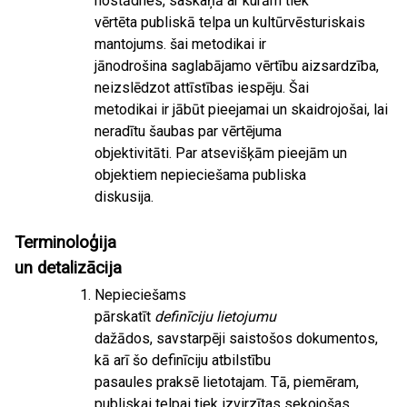
nostādnes, saskaņā ar kurām tiek
vērtēta publiskā telpa un kultūrvēsturiskais
mantojums. šai metodikai ir
jānodrošina saglabājamo vērtību aizsardzība,
neizslēdzot attīstības iespēju. Šai
metodikai ir jābūt pieejamai un skaidrojošai, lai
neradītu šaubas par vērtējuma
objektivitāti. Par atsevišķām pieejām un
objektiem nepieciešama publiska
diskusija.
Terminoloģija
un detalizācija
Nepieciešams
pārskatīt
definīciju lietojumu
dažādos, savstarpēji saistošos dokumentos,
kā arī šo definīciju atbilstību
pasaules praksē lietotajam. Tā, piemēram,
publiskai telpai tiek izvirzītas sekojošas