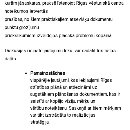
kurām jāsaskaras, praksē īstenojot Rīgas vēsturiskā centra
noteikumos ietvertās
prasības, no šiem praktiskajiem atsevišķu dokumentu
punktu grozījumu
priekšlikumiem izveidojās plašāka problēmu kopaina.
Diskusijās risināto jautājumu loku var sadalīt trīs lielās
daļās:
Pamatnostādnes
—
vispārējie jautājumi, kas iekļaujami Rīgas
attīstības plānā un attiecināmi uz
augstākiem plānošanas dokumentiem, kas ir
saistīti ar kopējo vīziju, mērķu un
vērtību noteikšanu. Saskaņā ar šiem mērķiem
var tikt izstrādāta to realizācijas
stratēģija.