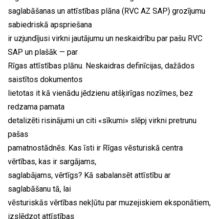
saglabāšanas un attīstības plāna (RVC AZ SAP) grozījumu
sabiedriskā apspriešana
ir uzjundījusi virkni jautājumu un neskaidrību par pašu RVC
SAP un plašāk — par
Rīgas attīstības plānu. Neskaidras definīcijas, dažādos
saistītos dokumentos
lietotas it kā vienādu jēdzienu atšķirīgas nozīmes, bez
redzama pamata
detalizēti risinājumi un citi «sīkumi» slēpj virkni pretrunu
pašas
pamatnostādnēs. Kas īsti ir Rīgas vēsturiskā centra
vērtības, kas ir sargājams,
saglabājams, vērtīgs? Kā sabalansēt attīstību ar
saglabāšanu tā, lai
vēsturiskās vērtības nekļūtu par muzejiskiem eksponātiem,
izslēdzot attīstības