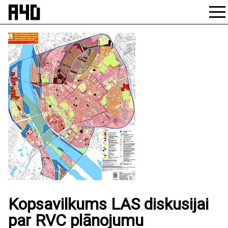
Skip
to
content
Kopsavilkums LAS diskusijai
par RVC plānojumu