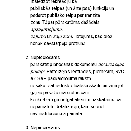
izslēdzot rekreāciju kā
publiskās telpas (un ārtelpas) funkciju un
padarot publisko telpu par tranzīta
zonu. Tāpat pārskatāms dažādais
apzaļumojuma
,
zaļumu
un
zaļo zonu
lietojums, kas bieži
nonāk savstarpējā pretrunā.
Nepieciešams
pārskatīt plānošanas dokumentu
detalizācijas
pakāpi
. Patreizējās iestrādes, piemēram, RVC
AZ SAP paskaidrojuma rakstā
nosakot sabiedrisko tualešu skaitu un zīmējot
gājēju pasāžu maršrutus caur
konkrētiem grunstgabaliem, ir uzskatāms par
nepamatotu detalizāciju, kam šobrīd
nav institucionāla pamata.
Nepieciešams