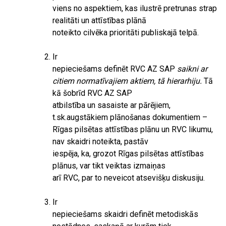
viens no aspektiem, kas ilustrē pretrunas strap
realitāti un attīstības plānā
noteikto cilvēka prioritāti publiskajā telpā.
Ir
nepieciešams definēt RVC AZ SAP
saikni ar
citiem normatīvajiem aktiem, tā hierarhiju.
Tā
kā šobrīd RVC AZ SAP
atbilstība un sasaiste ar pārējiem,
t.sk.augstākiem plānošanas dokumentiem –
Rīgas pilsētas attīstības plānu un RVC likumu,
nav skaidri noteikta, pastāv
iespēja, ka, grozot Rīgas pilsētas attīstības
plānus, var tikt veiktas izmaiņas
arī RVC, par to neveicot atsevišķu diskusiju.
Ir
nepieciešams skaidri definēt metodiskās