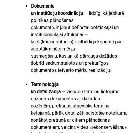
Dokumentu
un institūciju koordinācija
— līdzīgi kā jebkurā
politikas plānošanas
dokumentā, ir jābūt definētai politiskajai un
institucionālajai atbildībai —
kurš (kura institūcija) ir atbildīga kopumā par
augstākminēto mērķu
sasniegšanu, kas un kā pārrauga dažādos
šobrīd sadrumstalotos un pretrunīgos
dokumentos ietverto mērķu realizāciju;
Terminoloģija
un detalizācija
— vienādu terminu lietojums
dažādos dokumentos ar dažādām
nozīmēm, pretrunas atsevišķu terminu
lietojumā, pārāk detalizēti saistošie noteikumi,
nonākot pretrunā ar citiem plānošanas
dokumentiem, veicina vides «iekonservēšanu»,