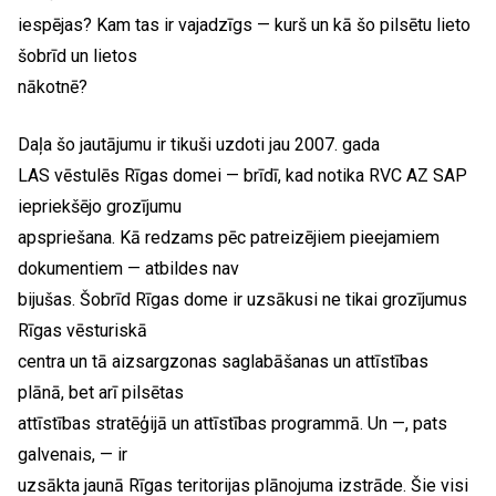
iespējas? Kam tas ir vajadzīgs — kurš un kā šo pilsētu lieto
šobrīd un lietos
nākotnē?
Daļa šo jautājumu ir tikuši uzdoti jau 2007. gada
LAS vēstulēs Rīgas domei — brīdī, kad notika RVC AZ SAP
iepriekšējo grozījumu
apspriešana. Kā redzams pēc patreizējiem pieejamiem
dokumentiem — atbildes nav
bijušas. Šobrīd Rīgas dome ir uzsākusi ne tikai grozījumus
Rīgas vēsturiskā
centra un tā aizsargzonas saglabāšanas un attīstības
plānā, bet arī pilsētas
attīstības stratēģijā un attīstības programmā. Un —, pats
galvenais, — ir
uzsākta jaunā Rīgas teritorijas plānojuma izstrāde. Šie visi