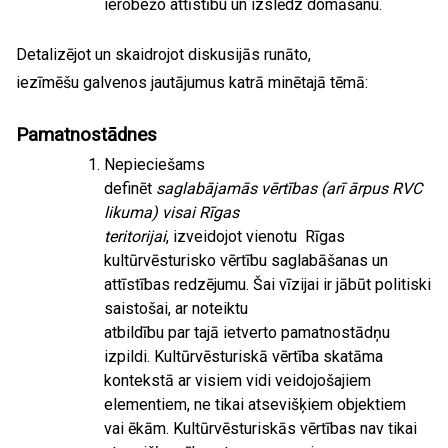
ierobežo attīstību un izslēdz domāšanu.
Detalizējot un skaidrojot diskusijās runāto,
iezīmēšu galvenos jautājumus katrā minētajā tēmā:
Pamatnostādnes
Nepieciešams
definēt
saglabājamās vērtības
(arī ārpus RVC
likuma) visai Rīgas
teritorijai
, izveidojot vienotu Rīgas
kultūrvēsturisko vērtību saglabāšanas un
attīstības redzējumu. Šai vīzijai ir jābūt politiski
saistošai, ar noteiktu
atbildību par tajā ietverto pamatnostādņu
izpildi. Kultūrvēsturiskā vērtība skatāma
kontekstā ar visiem vidi veidojošajiem
elementiem, ne tikai atsevišķiem objektiem
vai ēkām. Kultūrvēsturiskās vērtības nav tikai