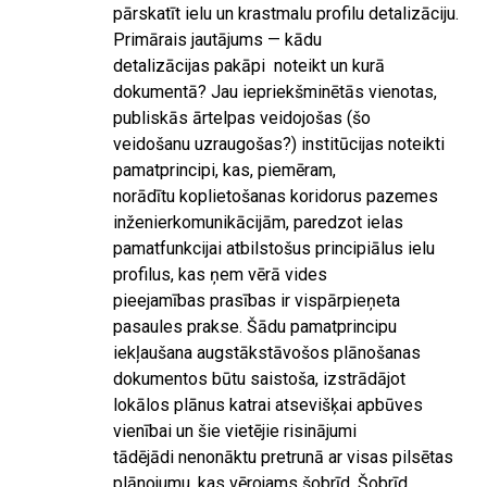
pārskatīt ielu un krastmalu profilu detalizāciju.
Primārais jautājums — kādu
detalizācijas pakāpi noteikt un kurā
dokumentā? Jau iepriekšminētās vienotas,
publiskās ārtelpas veidojošas (šo
veidošanu uzraugošas?) institūcijas noteikti
pamatprincipi, kas, piemēram,
norādītu koplietošanas koridorus pazemes
inženierkomunikācijām, paredzot ielas
pamatfunkcijai atbilstošus principiālus ielu
profilus, kas ņem vērā vides
pieejamības prasības ir vispārpieņeta
pasaules prakse. Šādu pamatprincipu
iekļaušana augstākstāvošos plānošanas
dokumentos būtu saistoša, izstrādājot
lokālos plānus katrai atsevišķai apbūves
vienībai un šie vietējie risinājumi
tādējādi nenonāktu pretrunā ar visas pilsētas
plānojumu, kas vērojams šobrīd. Šobrīd