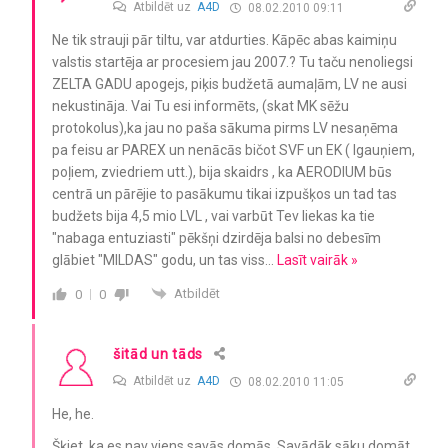
Atbildēt uz
A4D
08.02.2010 09:11
Ne tik strauji pār tiltu, var atdurties. Kāpēc abas kaimiņu
valstis startēja ar procesiem jau 2007.? Tu taču nenoliegsi
ZELTA GADU apogejs, piķis budžetā aumaļām, LV ne ausi
nekustināja. Vai Tu esi informēts, (skat MK sēžu
protokolus),ka jau no paša sākuma pirms LV nesaņēma
pa feisu ar PAREX un nenācās bičot SVF un EK ( Igauņiem,
poļiem, zviedriem utt.), bija skaidrs , ka AERODIUM būs
centrā un pārējie to pasākumu tikai izpušķos un tad tas
budžets bija 4,5 mio LVL , vai varbūt Tev liekas ka tie
"nabaga entuziasti" pēkšņi dzirdēja balsi no debesīm
glābiet "MILDAS" godu, un tas viss
…
Lasīt vairāk »
Atbildēt
0
0
šitād un tāds
Atbildēt uz
A4D
08.02.2010 11:05
He, he.
Šķiet, ka es nav viens savās domās. Savādāk sāku domāt,