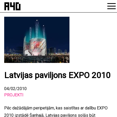
Skip
to
content
Latvijas paviljons EXPO 2010
04/02/2010
PROJEKTI
Pēc dažādājām peripetijām, kas saistītas ar dalību EXPO
2010 izstādē Šanhajā, Latvijas paviljons solās būt