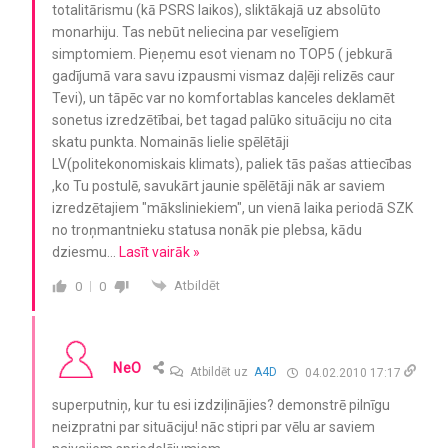
totalitārismu (kā PSRS laikos), sliktākajā uz absolūto
monarhiju. Tas nebūt neliecina par veselīgiem
simptomiem. Pieņemu esot vienam no TOP5 ( jebkurā
gadījumā vara savu izpausmi vismaz daļēji relizēs caur
Tevi), un tāpēc var no komfortablas kanceles deklamēt
sonetus izredzētībai, bet tagad palūko situāciju no cita
skatu punkta. Nomainās lielie spēlētāji
LV(politekonomiskais klimats), paliek tās pašas attiecības
,ko Tu postulē, savukārt jaunie spēlētāji nāk ar saviem
izredzētajiem "māksliniekiem", un vienā laika periodā SZK
no troņmantnieku statusa nonāk pie plebsa, kādu
dziesmu
…
Lasīt vairāk »
Atbildēt
0
0
NeO
Atbildēt uz
A4D
04.02.2010 17:17
superputniņ, kur tu esi izdziļinājies? demonstrē pilnīgu
neizpratni par situāciju! nāc stipri par vēlu ar saviem