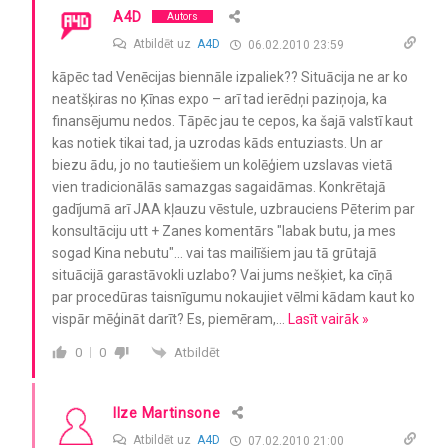
A4D
Autors
Atbildēt uz
A4D
06.02.2010 23:59
kāpēc tad Venēcijas biennāle izpaliek?? Situācija ne ar ko
neatšķiras no Ķīnas expo – arī tad ierēdņi paziņoja, ka
finansējumu nedos. Tāpēc jau te cepos, ka šajā valstī kaut
kas notiek tikai tad, ja uzrodas kāds entuziasts. Un ar
biezu ādu, jo no tautiešiem un kolēģiem uzslavas vietā
vien tradicionālās samazgas sagaidāmas. Konkrētajā
gadījumā arī JAA kļauzu vēstule, uzbrauciens Pēterim par
konsultāciju utt + Zanes komentārs "labak butu, ja mes
sogad Kina nebutu"… vai tas mailīšiem jau tā grūtajā
situācijā garastāvokli uzlabo? Vai jums nešķiet, ka cīņā
par procedūras taisnīgumu nokaujiet vēlmi kādam kaut ko
vispār mēģināt darīt? Es, piemēram,
…
Lasīt vairāk »
Atbildēt
0
0
Ilze Martinsone
Atbildēt uz
A4D
07.02.2010 21:00