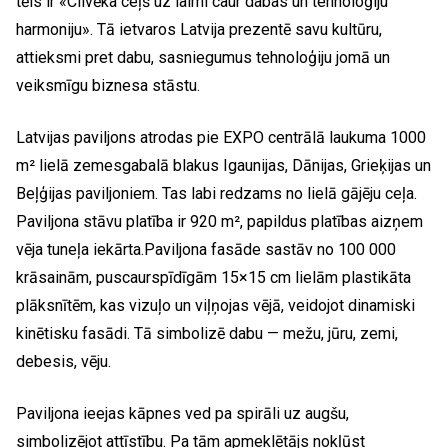
tēls ir «Cilvēka ceļš uz laimi caur dabas un tehnoloģiju
harmoniju». Tā ietvaros Latvija prezentē savu kultūru,
attieksmi pret dabu, sasniegumus tehnoloģiju jomā un
veiksmīgu biznesa stāstu.
Latvijas paviljons atrodas pie EXPO centrālā laukuma 1000
m² lielā zemesgabalā blakus Igaunijas, Dānijas, Grieķijas un
Beļģijas paviljoniem. Tas labi redzams no lielā gājēju ceļa.
Paviljona stāvu platība ir 920 m², papildus platības aizņem
vēja tuneļa iekārta.Paviljona fasāde sastāv no 100 000
krāsainām, puscaurspīdīgām 15×15 cm lielām plastikāta
plāksnītēm, kas vizuļo un viļņojas vējā, veidojot dinamiski
kinētisku fasādi. Tā simbolizē dabu — mežu, jūru, zemi,
debesis, vēju.
Paviljona ieejas kāpnes ved pa spirāli uz augšu,
simbolizējot attīstību. Pa tām apmeklētājs nokļūst