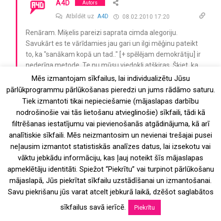
A4D
Autors
Atbildēt uz
A4D
08.02.2010 17:20
Renāram. Miķelis pareizi saprata cimda alegoriju.
Savukārt es te vārīdamies jau gari un ilgi mēģinu pateikt
to, ka "sanākam kopā un tad.." [+ spēlējam demokrātiju] ir
nederīga metode. Te nu mūsu viedokļi atšķiras. Šķiet, ka
varu atļauties paust nepopulāri "austrumnieciskus"
Mēs izmantojam sīkfailus, lai individualizētu Jūsu
uzskatus balstoties uz praktisku pieredzi. Tu strīdies
pārlūkprogrammu pārlūkošanas pieredzi un jums rādāmo saturu.
pretim. Es piedāvāju pārbaudīt pašam un piekoriģēt
Tiek izmantoti tikai nepieciešamie (mājaslapas darbību
jauneklīgi radikālos uzskatus. Nerausties.
nodrošinošie vai tās lietošanu atvieglinošie) sīkfaili, tādi kā
filtrēšanas iestatījumu vai pievienošanās atgādinājuma, kā arī
Atbildēt
0
0
analītiskie sīkfaili. Mēs neizmantosim un nevienai trešajai pusei
neļausim izmantot statistiskās analīzes datus, lai izsekotu vai
A4D
Autors
vāktu jebkādu informāciju, kas ļauj noteikt šīs mājaslapas
apmeklētāju identitāti. Spiežot “Piekrītu” vai turpinot pārlūkošanu
Atbildēt uz
A4D
08.02.2010 18:17
mājaslapā, Jūs piekrītat sīkfailu uzstādīšanai un izmantošanai.
Komon, biš sāk sēdēt aknās, Tavs stūrgalvīgais "pīļu dīķa
245
Savu piekrišanu jūs varat atcelt jebkurā laikā, dzēšot saglabātos
reālija". 1. Kā Tu zini kā strādā R.Eiropā? Tu ko ar svecīti
stāvēji klāt, iniciētais starptautiskā iluminātu
sīkfailus savā ierīcē.
Piekrītu
konglomerāta biedrs, ja nē nāksies uzklausīt oficiālo