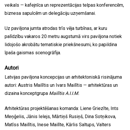
veikals — kafejnīca un reprezentācijas telpas konferencēm,
biznesa sapulcēm un delegāciju uzņemšanai.
Uz paviljona jumta atrodas trīs vēja turbīnas, ar kuru
palīdzību vakaros 20 metru augstumā virs paviljona notiek
lidojošo akrobātu tematiskie priekšnesumi, ko papildina
īpaša gaismas scenogrāfija.
Autori
Latvijas paviljona koncepcijas un arhitektoniskā risinājuma
autori: Austris Mailītis un Ivars Mailītis — arhitektūras un
dizaina konceptgrupa
Mailītis A.I.I.M.
Arhitektūras projektēšanas komanda: Liene Griezīte, Ints
Meņģelis, Jānis Ielejs, Mārtiņš Rusiņš, Dina Sotņikova,
Matīss Mailītis, Inese Mailīte, Kārlis Saltups, Valters