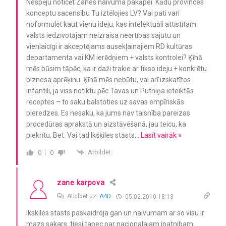
Nespēju noticēt Zanes naivuma pakāpei. Kādu provinces
konceptu sacensību Tu iztēlojies LV? Vai pati vari
noformulēt kaut vienu ideju, kas intelektuāli attīstītam
valsts iedzīvotājam neizraisa neērtības sajūtu un
vienlaicīgi ir akceptējams ausekļainajiem RD kultūras
departamenta vai KM ierēdņiem + valsts kontrolei? Ķīnā
mēs būsim tāpēc, ka ir daži trakie ar fikso ideju + konkrētu
biznesa aprēķinu. Ķīnā mēs nebūtu, vai arī izskatītos
infantili, ja viss notiktu pēc Tavas un Putniņa ieteiktās
receptes – to saku balstoties uz savas empīriskās
pieredzes. Es nesaku, ka jums nav taisnība pareizas
procedūras aprakstā un aizstāvēšanā, jau teicu, ka
piekrītu. Bet. Vai tad Ikšķiles stāsts
…
Lasīt vairāk »
Atbildēt
0
0
zane karpova
Atbildēt uz
A4D
05.02.2010 18:13
Ikskiles stasts paskaidroja gan un naivumam ar so visu ir
mazs sakars. tiesi tapec par nacionalajam ipatnibam