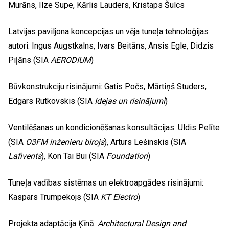
Murāns, Ilze Supe, Kārlis Lauders, Kristaps Šulcs
Latvijas paviljona koncepcijas un vēja tuneļa tehnoloģijas
autori: Ingus Augstkalns, Ivars Beitāns, Ansis Egle, Didzis
Piļāns (SIA
AERODIUM
)
Būvkonstrukciju risinājumi: Gatis Počs, Mārtiņš Studers,
Edgars Rutkovskis (SIA
Idejas un risinājumi
)
Ventilēšanas un kondicionēšanas konsultācijas: Uldis Pelīte
(SIA
O3FM inženieru birojs
), Arturs Lešinskis (SIA
Lafivents
), Kon Tai Bui (SIA
Foundation
)
Tuneļa vadības sistēmas un elektroapgādes risinājumi:
Kaspars Trumpekojs (SIA
KT Electro
)
Projekta adaptācija Ķīnā:
Architectural Design and