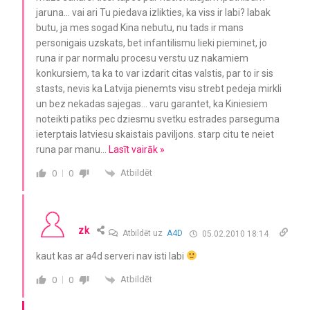
jaruna… vai ari Tu piedava izlikties, ka viss ir labi? labak
butu, ja mes sogad Kina nebutu, nu tads ir mans
personigais uzskats, bet infantilismu lieki pieminet, jo
runa ir par normalu procesu verstu uz nakamiem
konkursiem, ta ka to var izdarit citas valstis, par to ir sis
stasts, nevis ka Latvija pienemts visu strebt pedeja mirkli
un bez nekadas sajegas… varu garantet, ka Kiniesiem
noteikti patiks pec dziesmu svetku estrades parseguma
ieterptais latviesu skaistais paviljons. starp citu te neiet
runa par manu
…
Lasīt vairāk »
Atbildēt
0
0
zk
Atbildēt uz
A4D
05.02.2010 18:14
kaut kas ar a4d serveri nav isti labi
Atbildēt
0
0