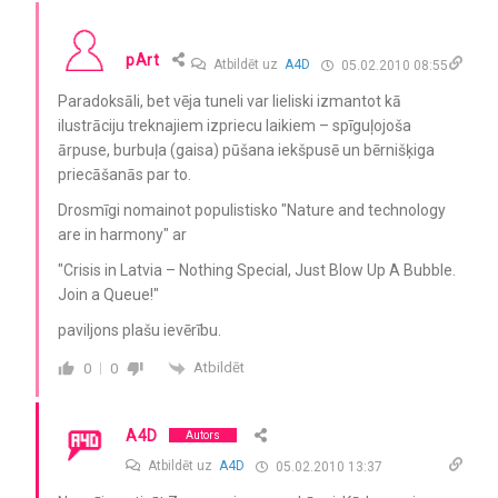
pArt
Atbildēt uz
A4D
05.02.2010 08:55
Paradoksāli, bet vēja tuneli var lieliski izmantot kā
ilustrāciju treknajiem izpriecu laikiem – spīguļojoša
ārpuse, burbuļa (gaisa) pūšana iekšpusē un bērnišķiga
priecāšanās par to.
Drosmīgi nomainot populistisko "Nature and technology
are in harmony" ar
"Crisis in Latvia – Nothing Special, Just Blow Up A Bubble.
Join a Queue!"
paviljons plašu ievērību.
Atbildēt
0
0
A4D
Autors
Atbildēt uz
A4D
05.02.2010 13:37