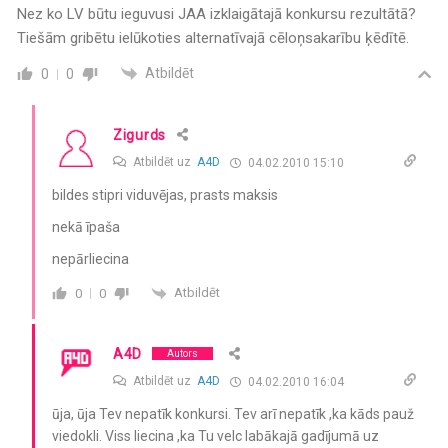
Nez ko LV būtu ieguvusi JAA izklaigātajā konkursu rezultātā?
Tiešām gribētu ielūkoties alternatīvajā cēloņsakarību ķēdītē.
Atbildēt
0
0
Zigurds
Atbildēt uz
A4D
04.02.2010 15:10
bildes stipri viduvējas, prasts maksis
nekā īpaša
nepārliecina
Atbildēt
0
0
A4D
Autors
Atbildēt uz
A4D
04.02.2010 16:04
ūja, ūja Tev nepatīk konkursi. Tev arī nepatīk ,ka kāds pauž
viedokli. Viss liecina ,ka Tu velc labākajā gadījumā uz