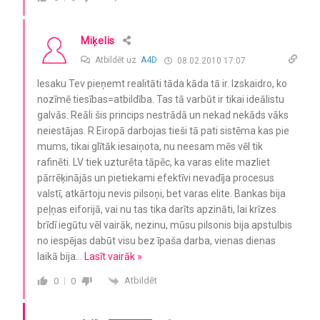
Miķelis
Atbildēt uz
A4D
08.02.2010 17:07
Iesaku Tev pieņemt realitāti tāda kāda tā ir. Izskaidro, ko
nozīmē tiesības=atbildība. Tas tā varbūt ir tikai ideālistu
galvās. Reāli šis princips nestrādā un nekad nekāds vāks
neiestājas. R Eiropā darbojas tieši tā pati sistēma kas pie
mums, tikai glītāk iesaiņota, nu neesam mēs vēl tik
rafinēti. LV tiek uzturēta tāpēc, ka varas elite mazliet
pārrēķinājās un pietiekami efektīvi nevadīja procesus
valstī, atkārtoju nevis pilsoņi, bet varas elite. Bankas bija
peļņas eiforijā, vai nu tas tika darīts apzināti, lai krīzes
brīdī iegūtu vēl vairāk, nezinu, mūsu pilsonis bija apstulbis
no iespējas dabūt visu bez īpaša darba, vienas dienas
laikā bija
…
Lasīt vairāk »
Atbildēt
0
0