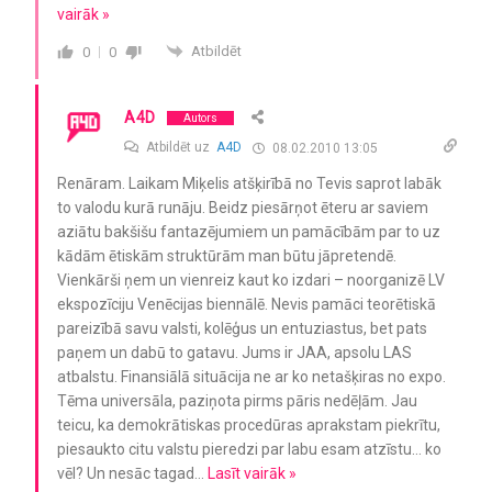
vairāk »
Atbildēt
0
0
A4D
Autors
Atbildēt uz
A4D
08.02.2010 13:05
Renāram. Laikam Miķelis atšķirībā no Tevis saprot labāk
to valodu kurā runāju. Beidz piesārņot ēteru ar saviem
aziātu bakšišu fantazējumiem un pamācībām par to uz
kādām ētiskām struktūrām man būtu jāpretendē.
Vienkārši ņem un vienreiz kaut ko izdari – noorganizē LV
ekspozīciju Venēcijas biennālē. Nevis pamāci teorētiskā
pareizībā savu valsti, kolēģus un entuziastus, bet pats
paņem un dabū to gatavu. Jums ir JAA, apsolu LAS
atbalstu. Finansiālā situācija ne ar ko netašķiras no expo.
Tēma universāla, paziņota pirms pāris nedēļām. Jau
teicu, ka demokrātiskas procedūras aprakstam piekrītu,
piesaukto citu valstu pieredzi par labu esam atzīstu… ko
vēl? Un nesāc tagad
…
Lasīt vairāk »