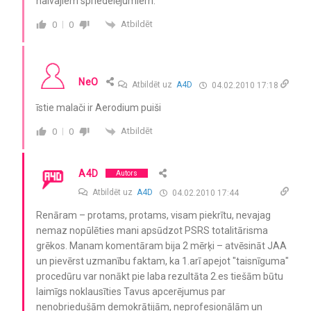
naivajiem spriedelējumiem.
Atbildēt
0
0
NeO
Atbildēt uz
A4D
04.02.2010 17:18
īstie malači ir Aerodium puiši
Atbildēt
0
0
A4D
Autors
Atbildēt uz
A4D
04.02.2010 17:44
Renāram – protams, protams, visam piekrītu, nevajag
nemaz nopūlēties mani apsūdzot PSRS totalitārisma
grēkos. Manam komentāram bija 2 mērķi – atvēsināt JAA
un pievērst uzmanību faktam, ka 1.arī apejot "taisnīguma"
procedūru var nonākt pie laba rezultāta 2.es tiešām būtu
laimīgs noklausīties Tavus apcerējumus par
nenobriedušām demokrātijām, neprofesionālām un