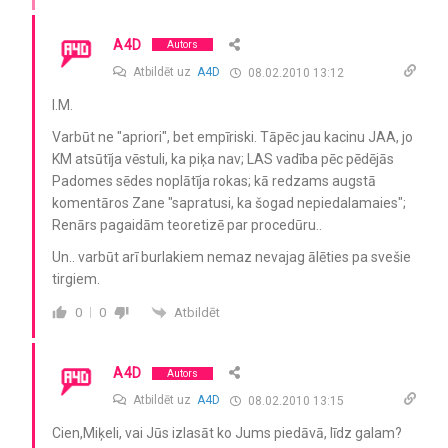
A4D
Autors
Atbildēt uz
A4D
08.02.2010 13:12
I.M.
Varbūt ne "apriori", bet empīriski. Tāpēc jau kacinu JAA, jo
KM atsūtīja vēstuli, ka piķa nav; LAS vadība pēc pēdējās
Padomes sēdes noplātīja rokas; kā redzams augstā
komentāros Zane "sapratusi, ka šogad nepiedalamaies";
Renārs pagaidām teoretizē par procedūru..
Un.. varbūt arī burlakiem nemaz nevajag ālēties pa svešie
tirgiem.
Atbildēt
0
0
A4D
Autors
Atbildēt uz
A4D
08.02.2010 13:15
Cien,Miķeli, vai Jūs izlasāt ko Jums piedāvā, līdz galam?