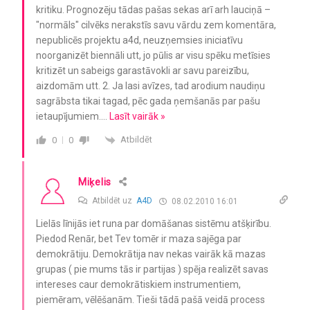
kritiku. Prognozēju tādas pašas sekas arī arh lauciņā –
"normāls" cilvēks nerakstīs savu vārdu zem komentāra,
nepublicēs projektu a4d, neuzņemsies iniciatīvu
noorganizēt biennāli utt, jo pūlis ar visu spēku metīsies
kritizēt un sabeigs garastāvokli ar savu pareizību,
aizdomām utt. 2. Ja lasi avīzes, tad arodium naudiņu
sagrābsta tikai tagad, pēc gada ņemšanās par pašu
ietaupījumiem.
…
Lasīt vairāk »
Atbildēt
0
0
Miķelis
Atbildēt uz
A4D
08.02.2010 16:01
Lielās līnijās iet runa par domāšanas sistēmu atšķirību.
Piedod Renār, bet Tev tomēr ir maza sajēga par
demokrātiju. Demokrātija nav nekas vairāk kā mazas
grupas ( pie mums tās ir partijas ) spēja realizēt savas
intereses caur demokrātiskiem instrumentiem,
piemēram, vēlēšanām. Tieši tādā pašā veidā process