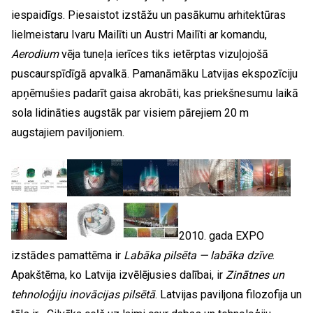
iespaidīgs. Piesaistot izstāžu un pasākumu arhitektūras
lielmeistaru Ivaru Mailīti un Austri Mailīti ar komandu,
Aerodium
vēja tuneļa ierīces tiks ietērptas vizuļojošā
puscaurspīdīgā apvalkā. Pamanāmāku Latvijas ekspozīciju
apņēmušies padarīt gaisa akrobāti, kas priekšnesumu laikā
sola lidināties augstāk par visiem pārejiem 20 m
augstajiem paviljoniem.
2010. gada EXPO
izstādes pamattēma ir
Labāka pilsēta — labāka dzīve
.
Apakštēma, ko Latvija izvēlējusies dalībai, ir
Zinātnes un
tehnoloģiju inovācijas pilsētā
. Latvijas paviljona filozofija un