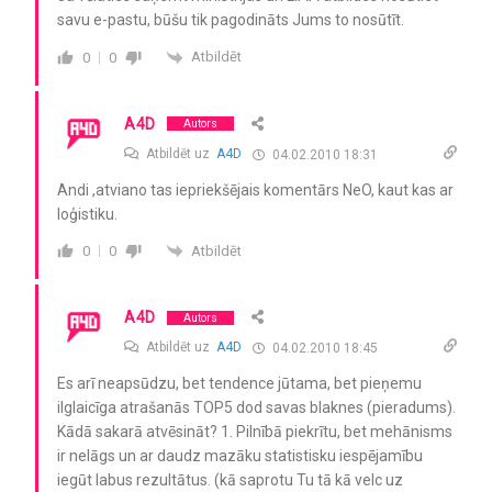
savu e-pastu, būšu tik pagodināts Jums to nosūtīt.
Atbildēt
0
0
A4D
Autors
Atbildēt uz
A4D
04.02.2010 18:31
Andi ,atviano tas iepriekšējais komentārs NeO, kaut kas ar
loģistiku.
Atbildēt
0
0
A4D
Autors
Atbildēt uz
A4D
04.02.2010 18:45
Es arī neapsūdzu, bet tendence jūtama, bet pieņemu
ilglaicīga atrašanās TOP5 dod savas blaknes (pieradums).
Kādā sakarā atvēsināt? 1. Pilnībā piekrītu, bet mehānisms
ir nelāgs un ar daudz mazāku statistisku iespējamību
iegūt labus rezultātus. (kā saprotu Tu tā kā velc uz