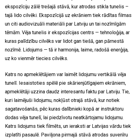
ekspozīciju zālē trešajā stāvā, kur atrodas stikla tunelis –
tajā lido cilvēki. Ekspozīcijā uz ekrāniem tiek rādītas filmas
un citi audiovizuāli materiāli par Latviju un tai nozīmīgām
tēmām. Vēja tunelis ir ekspozīcijas centrs — tehnoloģija, ar
kuras palīdzību cilvēks var lidot gan tiešā, gan pārnestā
nozīmē. Lidojums — tā ir harmonija, laime, radošā enerģija,
uz ko vienmēr tiecies cilvēks.
Katrs no apmeklētājiem var laimēt lidojumu vertikālā vēja
tunelī. Iesaistoties spēlē pie skārienjūtīgajiem ekrāniem,
apmeklētāji uzzina daudz interesantu faktu par Latviju. Tie,
kuri laimējuši lidojumu, nokļūst otrajā stāvā, kur notiek
sagatavošanās, pēc kuras dalībnieki kopā ar instruktoru
dodas vēja tunelī, lai piedzīvotu neatkārtojamu lidojumu.
Katrs lidojums tiek filmēts, un ieraksti ar Latvijas vārdu tiek
izplatīti pasaulē. Paviljona pirmajā stāvā atrodas suvenīru