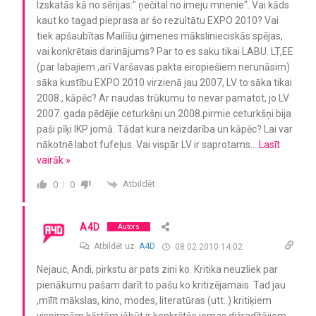
Izskatās kā no sērijas:" ņečital no imeju mnenie". Vai kāds
kaut ko tagad pieprasa ar šo rezultātu EXPO 2010? Vai
tiek apšaubītas Mailīšu ģimenes mākslinieciskās spējas,
vai konkrētais darinājums? Par to es saku tikai LABU. LT,EE
(par labajiem ,arī Varšavas pakta eiropiešiem nerunāsim)
sāka kustību EXPO 2010 virzienā jau 2007, LV to sāka tikai
2008., kāpēc? Ar naudas trūkumu to nevar pamatot, jo LV
2007. gada pēdējie ceturkšņi un 2008.pirmie ceturkšņi bija
paši pīķi IKP jomā. Tādat kura neizdarība un kāpēc? Lai var
nākotnē labot fufeļus. Vai vispār LV ir saprotams
…
Lasīt
vairāk »
Atbildēt
0
0
A4D
Autors
Atbildēt uz
A4D
08.02.2010 14:02
Nejauc, Andi, pirkstu ar pats zini ko. Kritika neuzliek par
pienākumu pašam darīt to pašu ko kritizējamais. Tad jau
,mīlīt mākslas, kino, modes, literatūras (utt..) kritiķiem
vispirmām kārtām jābūt ir konkrētās jomas dižradītājiem.