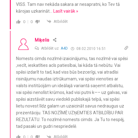
VISS. Tam nav nekāda sakara ar nesapratni, ko Tev tā
kārojas uzkarināt
…
Lasīt vairāk »
Atbildēt
0
0
Miķelis
Atbildēt uz
A4D
08.02.2010 16:51
Nomests cimds nozīmē izaicinājumu, tas nozīmē vai spēsi
,vecīt, ieskatīties acīs patiesībai, lai kāda tā nebūtu. Vai
spēsi izdarīt to tad, kad viss būs bezcerīgi, vai atradīsi
risinājumu naudas iztrūkumam, vai spēsi vienoties ar
valsts institūcijām un ideālajā variantā saņemt atbalstu,
vai spēsi nenolīst krūmos, kad visi putni k—– uz galvas, vai
spēsi aizstāvēt savu viedokli publiskajā telpā, vai spēsi
lietu novest līdz galam un uzaicināt savus nedraugus uz
prezentāciju. TAS NOZĪMĒ UZŅEMTIES ATBILDĪBU PAR
REZULTĀTU. To nozīmē nomests cimds. Ja Tu to nespēj,
tad pasaki un gudri nespriedelē.
Atbildēt
0
0