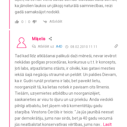
ka jānolien laukos un jākopj naturālā saimniecības, reizi
gadā samaksājot nodokli.
Atbildēt
0
0
Miķelis
Atbildēt uz
A4D
08.02.2010 11:11
Tad kad līdz atklāšanai palikuši daži mēneši, nevar ievērot
nekādas godīgas procedūras, konkursus u.t.t. Ir koncepts,
ļoti labs, atpazīstams stāsts, ir cilvēki, kas gatavi mesties
iekšā šajā negāciju straumē un peldēt. Un paldies Dievam,
ka ir. Gudri runāt protams ir labi, bet paveikt lietu,
noorganizēt tā, ka lietas notiek ir pavisam cits līmenis.
Tiešām, uzņemietes atbildību un noorganizējiet,
saskarieties ar visu to šļuru un uz priekšu. Anda viedokli
pilnīgi atbalstu, bet jāņem vērā komentētāju gadu
starpība. Vinstons Čerčils ir teicis: "Ja jūs jaunībā neesat
par demokrātiju, jums nav sirds, bet ja 40 gadu vecumā
jūs neatbalstat konservatīvas vērtības, jums nav
…
Lasīt