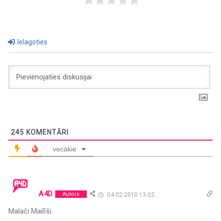
Ielagoties
245
KOMENTĀRI
vecākie
A4D
Autors
04.02.2010 13:02
Malači Mailīši.