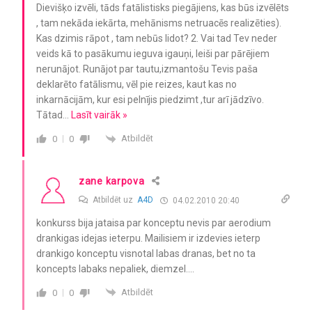
Dievišķo izvēli, tāds fatālistisks piegājiens, kas būs izvēlēts
, tam nekāda iekārta, mehānisms netruacēs realizēties).
Kas dzimis rāpot , tam nebūs lidot? 2. Vai tad Tev neder
veids kā to pasākumu ieguva igauņi, leiši par pārējiem
nerunājot. Runājot par tautu,izmantošu Tevis paša
deklarēto fatālismu, vēl pie reizes, kaut kas no
inkarnācijām, kur esi pelnījis piedzimt ,tur arī jādzīvo.
Tātad
…
Lasīt vairāk »
Atbildēt
0
0
zane karpova
Atbildēt uz
A4D
04.02.2010 20:40
konkurss bija jataisa par konceptu nevis par aerodium
drankigas idejas ieterpu. Mailisiem ir izdevies ieterp
drankigo konceptu visnotal labas dranas, bet no ta
koncepts labaks nepaliek, diemzel….
Atbildēt
0
0