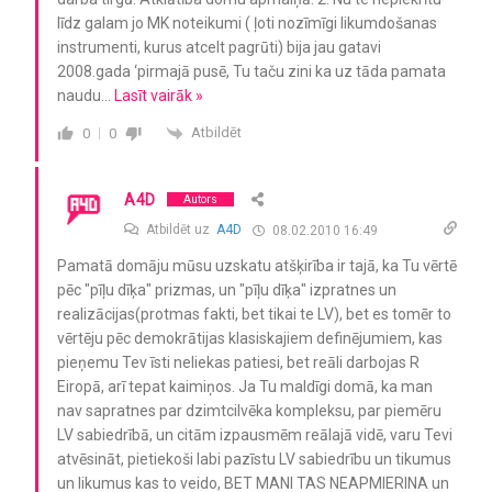
līdz galam jo MK noteikumi ( ļoti nozīmīgi likumdošanas
instrumenti, kurus atcelt pagrūti) bija jau gatavi
2008.gada ‘pirmajā pusē, Tu taču zini ka uz tāda pamata
naudu
…
Lasīt vairāk »
Atbildēt
0
0
A4D
Autors
Atbildēt uz
A4D
08.02.2010 16:49
Pamatā domāju mūsu uzskatu atšķirība ir tajā, ka Tu vērtē
pēc "pīļu dīķa" prizmas, un "pīļu dīķa" izpratnes un
realizācijas(protmas fakti, bet tikai te LV), bet es tomēr to
vērtēju pēc demokrātijas klasiskajiem definējumiem, kas
pieņemu Tev īsti neliekas patiesi, bet reāli darbojas R
Eiropā, arī tepat kaimiņos. Ja Tu maldīgi domā, ka man
nav sapratnes par dzimtcilvēka kompleksu, par piemēru
LV sabiedrībā, un citām izpausmēm reālajā vidē, varu Tevi
atvēsināt, pietiekoši labi pazīstu LV sabiedrību un tikumus
un likumus kas to veido, BET MANI TAS NEAPMIERINA un