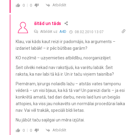
Atbildēt
0
0
šitād un tāds
Atbildēt uz
A4D
08.02.2010 13:07
Klau, vai kāds kaut reizi ir padomājis, ka arguments –
izdariet labāk! – ir pēc būtības garām?
KO nozīmē – uzņemieties atbildību, noorganizējiet.
Šeit cilvēki nekad nav rakstījuši, ka varētu labāk. Šeit
raksta, ka nav labi tā kā ir. Un ir taču viņiem taisnība?
Piemēram, ķirurgs nolaidīs lažu – atstās vates tamponu
vēderā – un visi bļaus, ka kā tā var! Un pareizi darīs – ja esi
konkrētā amatā, tad dari darbu, nevis laid luni un beigās
attopies, ka viss jau nokavēts un normālai procedūrai laika
nav. Vai vēl trakāk, speciāli bīdi lietas.
Nu jābūt taču sajēgai un mēra izjūtai.
Atbildēt
0
0