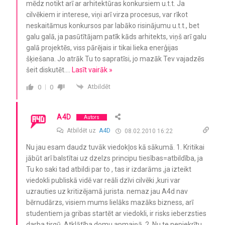
mēdz notikt arī ar arhitektūras konkursiem u.t.t. Ja
cilvēkiem ir interese, viņi arī virza procesus, var rīkot
neskaitāmus konkursos par labāko risinājumu u.t.t., bet
galu galā, ja pasūtītājam patīk kāds arhitekts, viņš arī galu
galā projektēs, viss pārējais ir tikai lieka enerģijas
šķiešana. Jo atrāk Tu to sapratīsi, jo mazāk Tev vajadzēs
šeit diskutēt.
…
Lasīt vairāk »
Atbildēt
0
0
A4D
Autors
Atbildēt uz
A4D
08.02.2010 16:22
Nu jau esam daudz tuvāk viedokļos kā sākumā. 1. Kritikai
jābūt arī balstītai uz dzelzs principu tiesības=atbildība, ja
Tu ko saki tad atbildi par to , tas ir izdarāms ,ja izteikt
viedokli publiskā vidē var reāli dzīvi cilvēki ,kuri var
uzrauties uz kritizējamā jurista. nemaz jau A4d nav
bērnudārzs, visiem mums lielāks mazāks bizness, arī
studentiem ja gribas startēt ar viedokli, ir risks ieberzsties
darba tirgū. Atklātība domu apmaiņā. 2. Nu te nepiekrītu