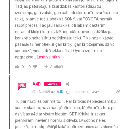
Tad jau patērētāju aizsardzības kantori (dažādu
izcelsmju, gan valsts, gan sabiedriskie), arī nevarētu neko
teikt, jo jamie taču labāk kā SONY, vai TOYOTA nemāk
ražot preces. Tad jau sanāk ka ļoti labam dakterim
noraujot kloķi ( kam dzīvē negadās), neviens dižāks par
konkrēto neko sliktu nedrīkstētu teikt. Tika nezin kāpēc
pasaulē tā nenotiek, ir gan kritiķi, gan kritizējamie, dzīvo
simbiozē, viens otrā ieklausās, TOyota izņem no
apgrozība
…
Lasīt vairāk »
Atbildēt
0
0
A4D
Autors
Atbildēt uz
A4D
08.02.2010 14:42
Tu par māti, es par meitu. 1. Par kritikas nepieciešamību
sunim skaidrs, nav mani jāpārliecina, tāpēc arī uzturu pie
dzīvības a4d ar visām bietēm. BET. Kritikai ir sekas –
piemēram, neviens normāls cilvēks LV šobrīd neies
politikā, jo mediji pēdējā laikā ir pārcentušies ar iznīcinošu