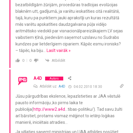
bezatbildīgām žūrijām, procedūras tradīcijas evolūcijas
blaknēm utt, gadījumā, ja varētu ieskatīties citā realitātē,
tajā, kuru pa punktiem jauki aprakstīji un kuras rezultātā
mēs varētu apskatīties daudzgalvaina pūļa vidējo
aritmētisko viedokli par visnacionālpareizākajiem LV sejas
vaibstiem Ķīnā, piedevām saņemot uzslavu no Sudrabs
kundzes par lietderīgiem cipariem. Kāpēc esmu ironisks?
– tāpēc, ka biju
…
Lasīt vairāk »
Atbildēt
0
0
A4D
Autors
Atbildēt uz
A4D
04.02.2010 18:30
Jūsu pārgudrības ekslence, īepazīstieties ar JAA vēstulē
pausto informāciju ,ko pirms laika te
publicēja(
http://www2.a4d
…tibas-politiku/). Tad savu žulti
arī bārstiet, protams vismaz mēģinot to ietērp loģikas
manierē, iniciētais atradies…
Ja vēlaties saņemt ministrijas un LIAA atbildes nosūtiet