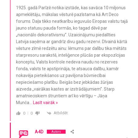
1925. gadā Parīzē notika izstāde, kas savāca 10 miljonus
apmeklētāju, mākslas vēsturē pazīstama kā Art Deco
forums. Daļa tikko neatkarību ieguvušo Eiropas valstu tajā
jauno statusu pauda formās, ko tagad dēvē par
„nacionālo dekoratīvismu”. Uzaicinājumu piedalīties
Latvija saņēma ar gandrīz divu gadu rezervi. Dīvainā kārtā
vēsture zīmē redzētu ainu: lēmums par dalību tika mētāts
starpresoru sarakstē, inteliģence plūcās par ekspozīcijas
konceptu, Valsts kontrole nedeva naudu no rezerves
fonda, valsts te apstiprināja, te atsauca dalību, kamēr
nokavēja pieteikšanos uz paviljona būvniecībai
nepieciešamo platību. Beigās bez jebkādas žūrijas
aizveda „vairākas kastes ar izstrādājumiem”. Starp
amatnieciskiem štruntiem arī ko vērtīgu – Jāņa
Munča
…
Lasīt vairāk »
Atbildēt
0
0
A4D
Autors