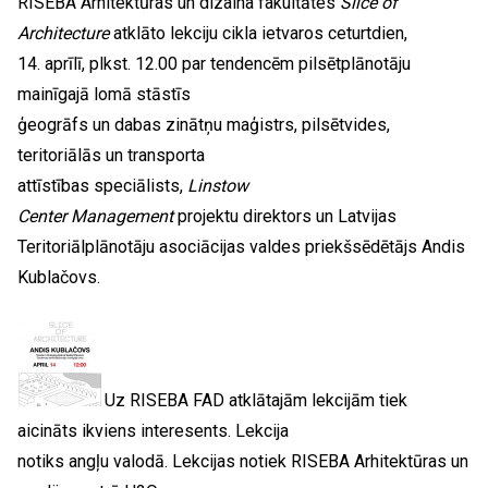
RISEBA Arhitektūras un dizaina fakultātes
Slice of
Architecture
atklāto lekciju cikla ietvaros ceturtdien,
14. aprīlī, plkst. 12.00 par tendencēm pilsētplānotāju
mainīgajā lomā stāstīs
ģeogrāfs un dabas zinātņu maģistrs, pilsētvides,
teritoriālās un transporta
attīstības speciālists,
Linstow
Center Management
projektu direktors un Latvijas
Teritoriālplānotāju asociācijas valdes priekšsēdētājs Andis
Kublačovs.
Uz RISEBA FAD atklātajām lekcijām tiek
aicināts ikviens interesents. Lekcija
notiks angļu valodā. Lekcijas notiek RISEBA Arhitektūras un