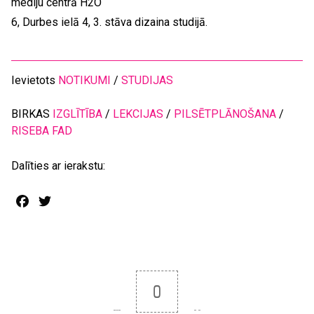
mediju centrā H2O
6, Durbes ielā 4, 3. stāva dizaina studijā.
Ievietots
NOTIKUMI
/
STUDIJAS
BIRKAS
IZGLĪTĪBA
/
LEKCIJAS
/
PILSĒTPLĀNOŠANA
/
RISEBA FAD
Dalīties ar ierakstu:
Facebook
Twitter
0