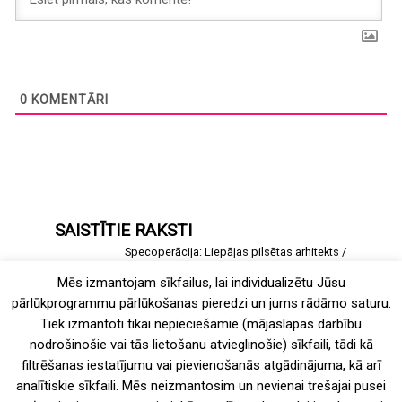
0
KOMENTĀRI
SAISTĪTIE RAKSTI
Specoperācija: Liepājas pilsētas arhitekts
4 views
Mēs izmantojam sīkfailus, lai individualizētu Jūsu
Liepājas Liķiera fabrikas darījumu centrs
pārlūkprogrammu pārlūkošanas pieredzi un jums rādāmo saturu.
4 views
Tiek izmantoti tikai nepieciešamie (mājaslapas darbību
nodrošinošie vai tās lietošanu atvieglinošie) sīkfaili, tādi kā
Bērnudārzs Raganā — aXis
filtrēšanas iestatījumu vai pievienošanās atgādinājuma, kā arī
3 views
analītiskie sīkfaili. Mēs neizmantosim un nevienai trešajai pusei
Mežaparka estrāde