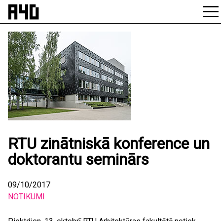
Skip
to
content
RTU zinātniskā konference un
doktorantu seminārs
09/10/2017
NOTIKUMI