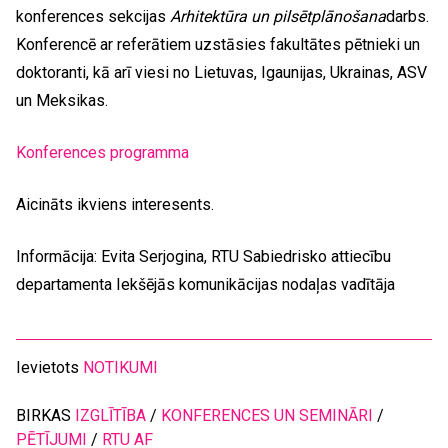
konferences sekcijas
Arhitektūra un pilsētplānošana
darbs.
Konferencē ar referātiem uzstāsies fakultātes pētnieki un
doktoranti, kā arī viesi no Lietuvas, Igaunijas, Ukrainas, ASV
un Meksikas.
Konferences programma
Aicināts ikviens interesents.
Informācija: Evita Serjogina, RTU Sabiedrisko attiecību
departamenta Iekšējās komunikācijas nodaļas vadītāja
Ievietots
NOTIKUMI
BIRKAS
IZGLĪTĪBA
/
KONFERENCES UN SEMINĀRI
/
PĒTĪJUMI
/
RTU AF