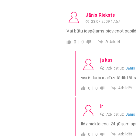
Jānis Rieksts
23.07.2009 17:57
Vai būtu iespējams pievienot papil
Atbildēt
0
0
ja kas
Atbildēt uz
Jānis
visi 6 darbi ir arī izstādīti R
Atbildēt
0
0
Ir
Atbildēt uz
Jānis
līdz piektdienai 24. jūlijam
Atbildēt
0
0