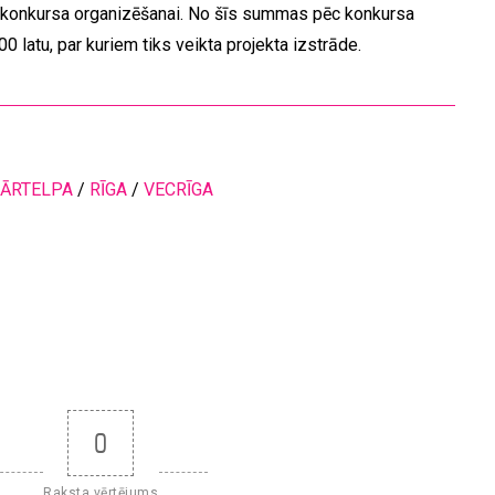
 konkursa organizēšanai. No šīs summas pēc konkursa
0 latu, par kuriem tiks veikta projekta izstrāde.
 ĀRTELPA
/
RĪGA
/
VECRĪGA
0
Raksta vērtējums