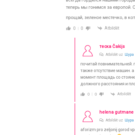
всегда гордился нашими городам
теперь мы гонимся за европой. С
прощай, зеленое местечко, в к
Atbildēt
0
0
теска Čakijs
Atbildēt uz
Шура
почитай повнимательней. г
также отсутствие машин. а 
момент площадь со стоянк
должного расстояния и п
Atbildēt
0
0
helena gutmane
Atbildēt uz
Шура
aforizm pro zeljonij gorod v