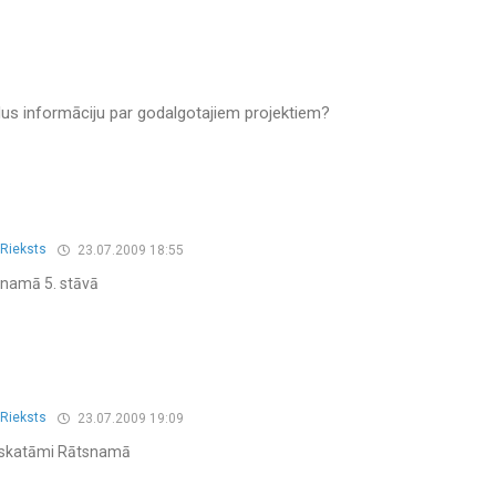
dus informāciju par godalgotajiem projektiem?
 Rieksts
23.07.2009 18:55
ātsnamā 5. stāvā
 Rieksts
23.07.2009 19:09
 apskatāmi Rātsnamā