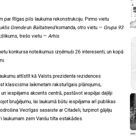
m par Rīgas pils laukuma rekonstrukciju. Pirmo vietu
uklis Grende
un
Baltatrend
komanda, otro vietu —
Grupa 93
kšlikums, trešo vietu —
Arhis
.
etu konkursa noteikumus izņēmuši 26 interesenti, un kopā
mi.
aukumu attīstīt kā Valsts prezidenta rezidences
ūst klasicisma laikmetam raksturīgais plānojums,
 un iespējams akcents centrā, pastāvot iespējai daļēji
ojot bruģējumu, lai laukumā būtu iespējama arī publikas
rošina Vecrīgas sasaiste ar Citadeli, turpinot gājēju
āri laukumam zem Vanšu tilta estakādes.