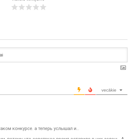
vecākie
таком конкурсе. а теперь услышал и…