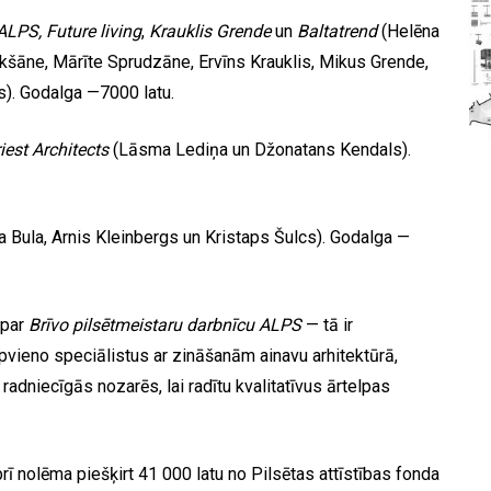
ALPS, Future living
,
Krauklis Grende
un
Baltatrend
(Helēna
kšāne, Mārīte Sprudzāne, Ervīns Krauklis, Mikus Grende,
s). Godalga —7000 latu.
iest Architects
(Lāsma Lediņa un Džonatans Kendals).
ta Bula, Arnis Kleinbergs un Kristaps Šulcs). Godalga —
 par
Brīvo pilsētmeistaru darbnīcu
ALPS
— tā ir
pvieno speciālistus ar zināšanām ainavu arhitektūrā,
radniecīgās nozarēs, lai radītu kvalitatīvus ārtelpas
 nolēma piešķirt 41 000 latu no Pilsētas attīstības fonda