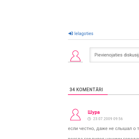
Ielagoties
34
KOMENTĀRI
Шура
23.07.2009 09:56
если честно, даже не слышал о 