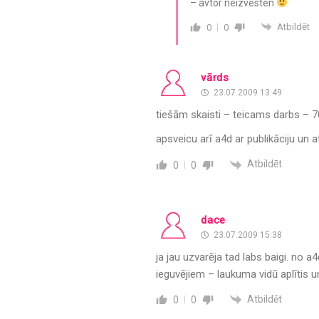
– avtor neizvesten
Atbildēt
0
0
vārds
23.07.2009 13:49
tiešām skaisti – teicams darbs – 7
apsveicu arī a4d ar publikāciju un a
Atbildēt
0
0
dace
23.07.2009 15:38
ja jau uzvarēja tad labs baigi. no a
ieguvējiem – laukuma vidū aplītis un
Atbildēt
0
0