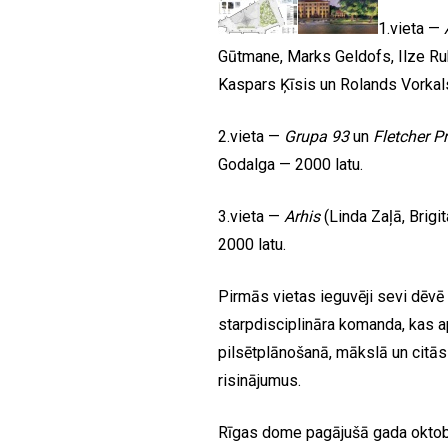
1.vieta —
Gūtmane, Marks Geldofs, Ilze Ru
Kaspars Ķīsis un Rolands Vorkal
2.vieta —
Grupa 93
un
Fletcher Pr
Godalga — 2000 latu.
3.vieta —
Arhis
(Linda Zaļā, Brigi
2000 latu.
Pirmās vietas ieguvēji sevi dēvē
starpdisciplināra komanda, kas a
pilsētplānošanā, mākslā un citās 
risinājumus.
Rīgas dome pagājušā gada oktobrī