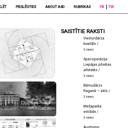
LĒT
PIESLĒGTIES
ABOUT A4D
RUBRIKAS
FB
TW
SAISTĪTIE RAKSTI
Viesturdārza
kvartāls
3 views
Specoperācija:
Liepājas pilsētas
arhitekts
3 views
Bērnudārzs
Raganā — aXis
3 views
Mežaparka
estrāde
3 views
Austrumu