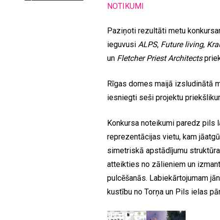
NOTIKUMI
Paziņoti rezultāti metu konkursa
ieguvusi
ALPS
,
Future living
,
Kra
un
Fletcher Priest Architects
prie
Rīgas domes maijā izsludinātā m
iesniegti seši projektu priekšliku
Konkursa noteikumi paredz pils l
reprezentācijas vietu, kam jāatg
simetriskā apstādījumu struktūra
atteikties no zālieniem un izmant
pulcēšanās. Labiekārtojumam jānod
kustību no Torņa un Pils ielas p