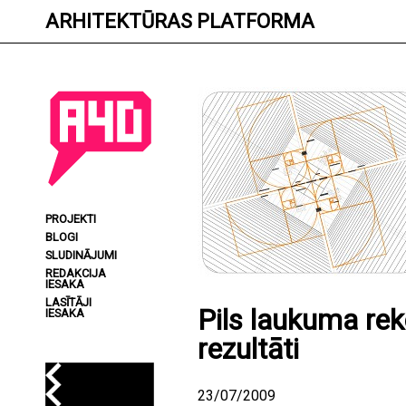
Skip
ARHITEKTŪRAS PLATFORMA
to
content
PROJEKTI
BLOGI
SLUDINĀJUMI
REDAKCIJA
IESAKA
LASĪTĀJI
Pils laukuma rek
IESAKA
rezultāti
23/07/2009