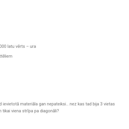
000 latu vērts – ura
ttēliem
4d ievietotā materiāla gan nepateiksi… nez kas tad bija 3 vietas
 tikai viena strīpa pa diagonāli?