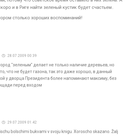
и, потому что советское время оставило в них зелень. А
коро и в Риге найти зеленый кустик будет счастьем..
отором столько хороших воспоминаний!
28.07.2009 00:39
ород "зеленым" делает не только наличие деревьев, но
то, что не будет газона, так это даже хорошо, в данный
ой у дворца Президента более напоминают максиму, без
лощади перед входом
29.07.2009 01:42
pischu bolschimi bukvami v svoju knigu. Xoroscho skazano. Žalj