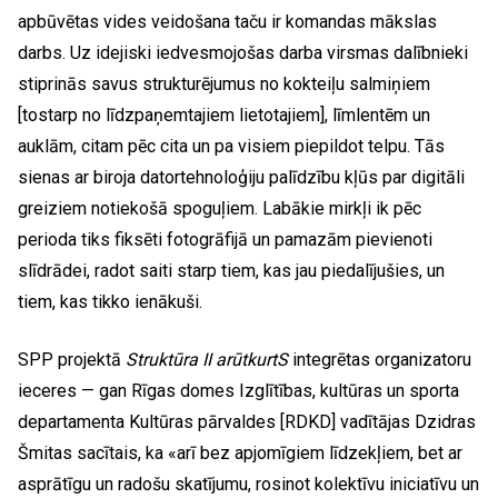
apbūvētas vides veidošana taču ir komandas mākslas
darbs. Uz idejiski iedvesmojošas darba virsmas dalībnieki
stiprinās savus strukturējumus no kokteiļu salmiņiem
[tostarp no līdzpaņemtajiem lietotajiem], līmlentēm un
auklām, citam pēc cita un pa visiem piepildot telpu. Tās
sienas ar biroja datortehnoloģiju palīdzību kļūs par digitāli
greiziem notiekošā spoguļiem. Labākie mirkļi ik pēc
perioda tiks fiksēti fotogrāfijā un pamazām pievienoti
slīdrādei, radot saiti starp tiem, kas jau piedalījušies, un
tiem, kas tikko ienākuši.
SPP projektā
Struktūra II arūtkurtS
integrētas organizatoru
ieceres — gan Rīgas domes Izglītības, kultūras un sporta
departamenta Kultūras pārvaldes [RDKD] vadītājas Dzidras
Šmitas sacītais, ka «arī bez apjomīgiem līdzekļiem, bet ar
asprātīgu un radošu skatījumu, rosinot kolektīvu iniciatīvu un