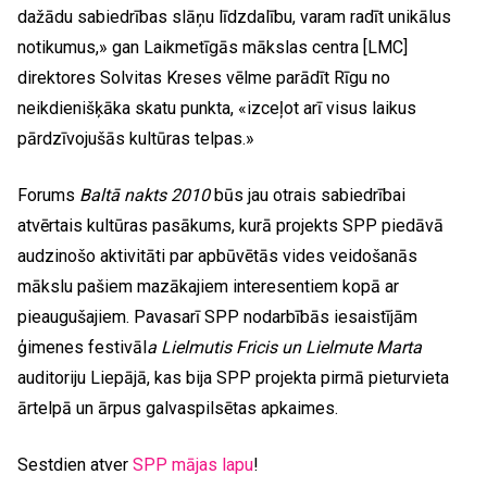
dažādu sabiedrības slāņu līdzdalību, varam radīt unikālus
notikumus,» gan Laikmetīgās mākslas centra [LMC]
direktores Solvitas Kreses vēlme parādīt Rīgu no
neikdienišķāka skatu punkta, «izceļot arī visus laikus
pārdzīvojušās kultūras telpas.»
Forums
Baltā nakts 2010
būs jau otrais sabiedrībai
atvērtais kultūras pasākums, kurā projekts SPP piedāvā
audzinošo aktivitāti par apbūvētās vides veidošanās
mākslu pašiem mazākajiem interesentiem kopā ar
pieaugušajiem. Pavasarī SPP nodarbībās iesaistījām
ģimenes festivāl
a Lielmutis Fricis un Lielmute Marta
auditoriju Liepājā, kas bija SPP projekta pirmā pieturvieta
ārtelpā un ārpus galvaspilsētas apkaimes.
Sestdien atver
SPP mājas lapu
!