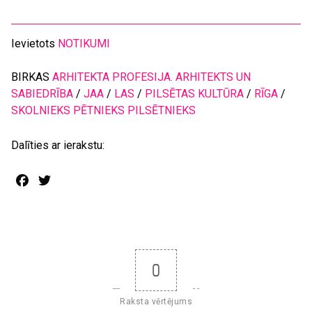
Ievietots
NOTIKUMI
BIRKAS
ARHITEKTA PROFESIJA. ARHITEKTS UN
SABIEDRĪBA
/
JAA
/
LAS
/
PILSĒTAS KULTŪRA
/
RĪGA
/
SKOLNIEKS PĒTNIEKS PILSĒTNIEKS
Dalīties ar ierakstu:
Facebook
Twitter
0
Raksta vērtējums