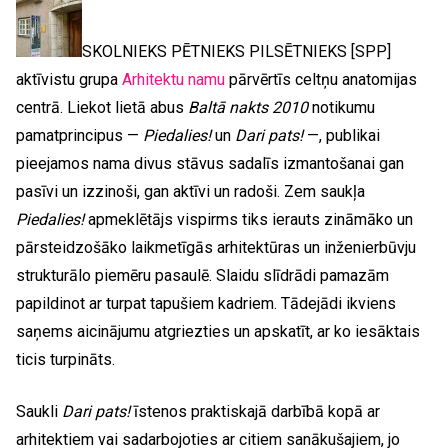
SKOLNIEKS PĒTNIEKS PILSĒTNIEKS [SPP]
aktīvistu grupa
Arhitektu namu
pārvērtīs celtņu anatomijas
centrā. Liekot lietā abus
Baltā nakts 2010
notikumu
pamatprincipus —
Piedalies!
un
Dari pats!
—, publikai
pieejamos nama divus stāvus sadalīs izmantošanai gan
pasīvi un izzinoši, gan aktīvi un radoši. Zem saukļa
Piedalies!
apmeklētājs vispirms tiks ierauts zināmāko un
pārsteidzošāko laikmetīgās arhitektūras un inženierbūvju
strukturālo piemēru pasaulē. Slaidu slīdrādi pamazām
papildinot ar turpat tapušiem kadriem. Tādejādi ikviens
saņems aicinājumu atgriezties un apskatīt, ar ko iesāktais
ticis turpināts.
Saukli
Dari pats!
īstenos praktiskajā darbībā kopā ar
arhitektiem vai sadarbojoties ar citiem sanākušajiem, jo