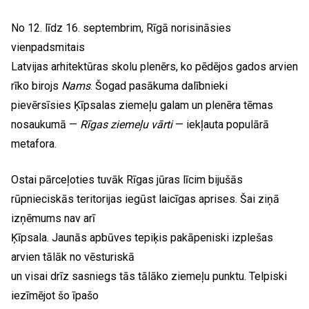
No 12. līdz 16. septembrim, Rīgā norisināsies
vienpadsmitais
Latvijas arhitektūras skolu plenērs, ko pēdējos gados arvien
rīko birojs
Nams
. Šogad pasākuma dalībnieki
pievērsīsies Ķīpsalas ziemeļu galam un plenēra tēmas
nosaukumā —
Rīgas ziemeļu vārti
— iekļauta populārā
metafora.
Ostai pārceļoties tuvāk Rīgas jūras līcim bijušās
rūpnieciskās teritorijas iegūst laicīgas aprises. Šai ziņā
izņēmums nav arī
Ķīpsala. Jaunās apbūves tepiķis pakāpeniski izplešas
arvien tālāk no vēsturiskā
un visai drīz sasniegs tās tālāko ziemeļu punktu. Telpiski
iezīmējot šo īpašo