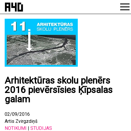
Skip
to
content
Arhitektūras skolu plenērs
2016 pievērsīsies Ķīpsalas
galam
02/09/2016
Artis Zvirgzdiņš
NOTIKUMI
|
STUDIJAS