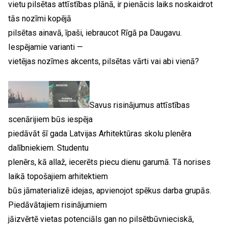
vietu pilsētas attīstības plānā, ir pienācis laiks noskaidrot
tās nozīmi kopējā
pilsētas ainavā, īpaši, iebraucot Rīgā pa Daugavu.
Iespējamie varianti —
vietējas nozīmes akcents, pilsētas vārti vai abi vienā?
Savus risinājumus attīstības
scenārijiem būs iespēja
piedāvāt šī gada Latvijas Arhitektūras skolu plenēra
dalībniekiem. Studentu
plenērs, kā allaž, iecerēts piecu dienu garumā. Tā norises
laikā topošajiem arhitektiem
būs jāmaterializē idejas, apvienojot spēkus darba grupās.
Piedāvātajiem risinājumiem
jāizvērtē vietas potenciāls gan no pilsētbūvnieciskā,