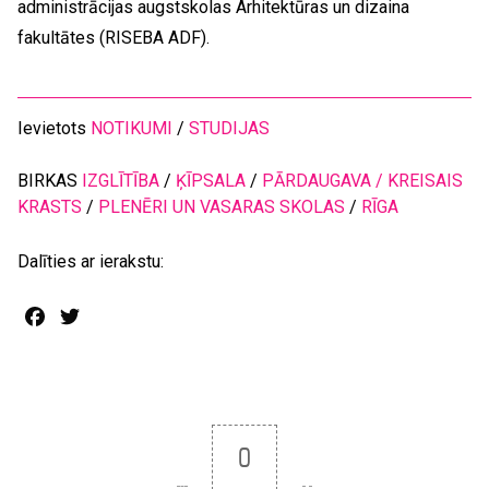
administrācijas augstskolas Arhitektūras un dizaina
fakultātes (RISEBA ADF).
Ievietots
NOTIKUMI
/
STUDIJAS
BIRKAS
IZGLĪTĪBA
/
ĶĪPSALA
/
PĀRDAUGAVA / KREISAIS
KRASTS
/
PLENĒRI UN VASARAS SKOLAS
/
RĪGA
Dalīties ar ierakstu:
Facebook
Twitter
0