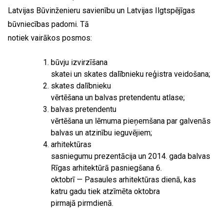
Latvijas Būvinženieru savienību un Latvijas Ilgtspējīgas
būvniecības padomi. Tā
notiek vairākos posmos:
būvju izvirzīšana
skatei un skates dalībnieku reģistra veidošana;
skates dalībnieku
vērtēšana un balvas pretendentu atlase;
balvas pretendentu
vērtēšana un lēmuma pieņemšana par galvenās
balvas un atzinību ieguvējiem;
arhitektūras
sasniegumu prezentācija un 2014. gada balvas
Rīgas arhitektūrā pasniegšana 6.
oktobrī — Pasaules arhitektūras dienā, kas
katru gadu tiek atzīmēta oktobra
pirmajā pirmdienā.