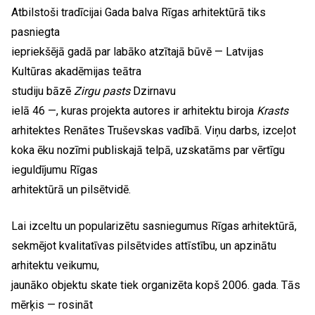
Atbilstoši tradīcijai Gada balva Rīgas arhitektūrā tiks
pasniegta
iepriekšējā gadā par labāko atzītajā būvē — Latvijas
Kultūras akadēmijas teātra
studiju bāzē
Zirgu pasts
Dzirnavu
ielā 46 —, kuras projekta autores ir arhitektu biroja
Krasts
arhitektes Renātes Truševskas vadībā. Viņu darbs, izceļot
koka ēku nozīmi publiskajā telpā, uzskatāms par vērtīgu
ieguldījumu Rīgas
arhitektūrā un pilsētvidē.
Lai izceltu un popularizētu sasniegumus Rīgas arhitektūrā,
sekmējot kvalitatīvas pilsētvides attīstību, un apzinātu
arhitektu veikumu,
jaunāko objektu skate tiek organizēta kopš 2006. gada. Tās
mērķis — rosināt