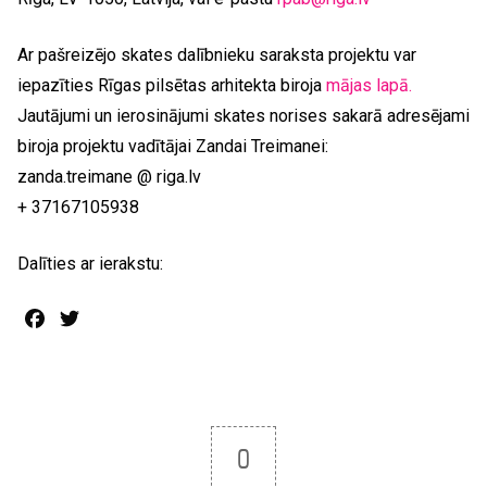
Ar pašreizējo skates dalībnieku saraksta projektu var
iepazīties Rīgas pilsētas arhitekta biroja
mājas lapā.
Jautājumi un ierosinājumi skates norises sakarā adresējami
biroja projektu vadītājai Zandai Treimanei:
zanda.treimane @ riga.lv
+ 37167105938
Dalīties ar ierakstu:
Facebook
Twitter
0