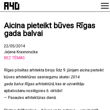
Skip
to
content
Aicina pieteikt būves Rīgas
gada balvai
22/05/2014
Jeļena Krasnorucka
BEZ TĒMAS
Rīgas pilsētas arhitekta birojs līdz 9. jūnijam aicina pieteikt
būves arhitektūras sasniegumu skatei
2014.
gada balva Rīgas arhitektūrā
, kas ar uzvarētāju
apbalvošanu noslēgsies 6. oktobrī
— Pasaules arhitektūras dienā.