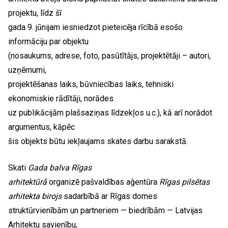
projektu, līdz šī
gada 9. jūnijam iesniedzot pieteicēja rīcībā esošo
informāciju par objektu
(nosaukums, adrese, foto, pasūtītājs, projektētāji – autori,
uzņēmumi,
projektēšanas laiks, būvniecības laiks, tehniski
ekonomiskie rādītāji, norādes
uz publikācijām plašsaziņas līdzekļos u.c.), kā arī norādot
argumentus, kāpēc
šis objekts būtu iekļaujams skates darbu sarakstā.
Skati
Gada balva Rīgas
arhitektūrā
organizē pašvaldības aģentūra
Rīgas pilsētas
arhitekta birojs
sadarbībā ar Rīgas domes
struktūrvienībām un partneriem — biedrībām — Latvijas
Arhitektu savienību,