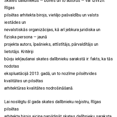
Skates dalībniekus — būves un to autorus — var izvirzīt
Rīgas
pilsētas arhitekta birojs, vietējo pašvaldību un valsts
iestādes un
nevalstiskās organizācijas, kā arī jebkura juridiska un
fiziska persona — jaunā
projekta autors, īpašnieks, attīstītājs, pārvaldītājs un
lietotājs. Kritēriji
būvju iekļaušanai skates dalībnieku sarakstā ir: fakts, ka tās
nodotas
ekspluatācijā 2013. gadā, un to nozīme pilsētvides
kvalitātes un pilsētas
arhitektūras kvalitātes nodrošināšanā.
Lai noslēgtu šī gada skates dalībnieku reģistru, Rīgas
pilsētas
arhitekta birojs aicina papildināt skates dalībnieku saraksta