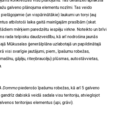
ojums konkretizēs visu plānojumu. Tas detalizēti apraksta
ažu galveno plānojuma elementu nozīmi. Tas veido
pielāgojamie (un vispārinātākie) laukumi un torņi ļauj
tus atbilstoši laika gaitā mainīgajām prasībām (skat.
ažādiem mērķiem paredzētu iespēju virkne. Noteikto un brīvi
s rada telpisku daudzveidību, kā arī nodrošina jaunās
ajā Mūkusalas ģenerālplāna uzlabotajā un papildinātajā
rā visi svarīgie jautājumi, piem., īpašumu robežas,
mašīnu, gājēju, riteņbraucēju) plūsmas, autostāvvietas,
a.
IA
Dommo
piederošo īpašumu robežas, kā arī 5 galveno
gandrīz dabiskā veidā sadala visu teritoriju, atvieglojot
lvenos teritorijas elementus (upi, grāvi).