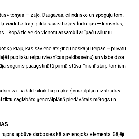
S
» torņus — zaļo, Daugavas, cilindrisko un spoguļu torni.
lā veidotie torņi pilda savas tiešās funkcijas — konsoles,
… Kopā tie veido vienotu ansambli ar īpašu siluetu.
ot kā klāju, kas savieno atšķirīgu noskaņu telpas – privātu
daļēji publisku telpu (viesnīcas peldbaseinu) un visbeidzot
Klāja segums paaugstinātā pirmā stāva līmenī starp torņiem
dēm var sadalīt sīkāk turpmākā ģenerālplāna izstrādes
, lai tiktu saglabāts ģenerālplānā piedāvātais mērogs un
MAS
rajona apbūve darbosies kā savienojošs elements. Gājēji