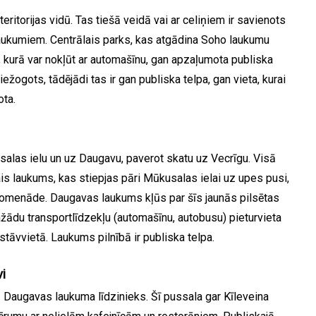
ritorijas vidū. Tas tiešā veidā vai ar celiņiem ir savienots
laukumiem. Centrālais parks, kas atgādina Soho laukumu
, kurā var nokļūt ar automašīnu, gan apzaļumota publiska
iežogots, tādējādi tas ir gan publiska telpa, gan vieta, kurai
ota.
alas ielu un uz Daugavu, paverot skatu uz Vecrīgu. Visā
is laukums, kas stiepjas pāri Mūkusalas ielai uz upes pusi,
romenāde. Daugavas laukums kļūs par šīs jaunās pilsētas
ažādu transportlīdzekļu (automašīnu, autobusu) pieturvieta
āvvietā. Laukums pilnībā ir publiska telpa.
i
ā Daugavas laukuma līdzinieks. Šī pussala gar Kīleveina