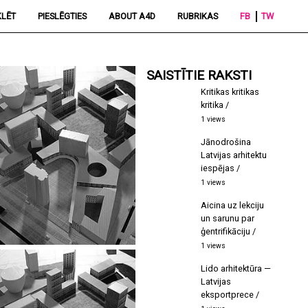
LĒT
PIESLĒGTIES
ABOUT A4D
RUBRIKAS
FB
TW
SAISTĪTIE RAKSTI
Kritikas kritikas
kritika
1 views
Jānodrošina
Latvijas arhitektu
iespējas
1 views
Aicina uz lekciju
un sarunu par
ģentrifikāciju
1 views
Lido arhitektūra —
Latvijas
eksportprece