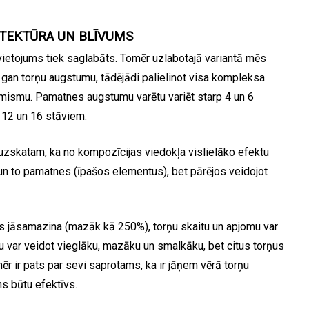
ITEKTŪRA UN BLĪVUMS
vietojums tiek saglabāts. Tomēr uzlabotajā variantā mēs
gan torņu augstumu, tādējādi palielinot visa kompleksa
amismu. Pamatnes augstumu varētu variēt starp 4 un 6
 12 un 16 stāviem.
 uzskatam, ka no kompozīcijas viedokļa vislielāko efektu
 un to pamatnes (īpašos elementus), bet pārējos veidojot
s jāsamazina (mazāk kā 250%), torņu skaitu un apjomu var
mu var veidot vieglāku, mazāku un smalkāku, bet citus torņus
mēr ir pats par sevi saprotams, ka ir jāņem vērā torņu
ns būtu efektīvs.