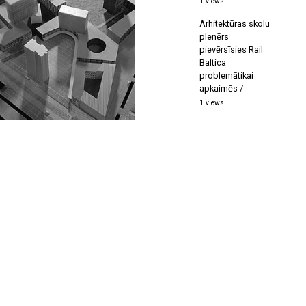
1 views
Arhitektūras skolu
plenērs
pievērsīsies Rail
Baltica
problemātikai
apkaimēs
1 views