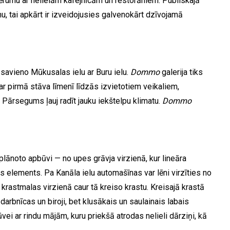
ērumu ar nelielām kafejnīcām un restorāniem. Publiskajā
u, tai apkārt ir izveidojusies galvenokārt dzīvojamā
 savieno Mūkusalas ielu ar Buru ielu.
Dommo
galerija tiks
ar pirmā stāva līmenī līdzās izvietotiem veikaliem,
 Pārsegums ļauj radīt jauku iekštelpu klimatu.
Dommo
plānoto apbūvi — no upes grāvja virzienā, kur lineāra
 elements. Pa Kanāla ielu automašīnas var lēni virzīties no
krastmalas virzienā caur tā kreiso krastu. Kreisajā krastā
arbnīcas un biroji, bet klusākais un saulainais labais
vei ar rindu mājām, kuru priekšā atrodas nelieli dārziņi, kā