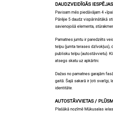
DAUDZVEIDĪGĀS IESPĒJA
Pavisam mēs piedāvājam 4 «īpašus
Pārējie 5 daudz vispārinātākā sti
savienojošā elementa, stūrakmens
Pamatnes jumtu ir paredzēts veid
telpu (jumta terases dzīvokļus), 
publisku telpu (autostāvvietu). 
atsegs skatu uz apkārtni.
Dažas no pamatnes garajām fasā
gaitā. Šajā sakarā ir ļoti svarīgi
identitāte.
AUTOSTĀVVIETAS / PLŪS
Plašākā nozīmē Mūkusalas ielas 