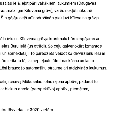
usalas ielā, ejot pāri vairākiem laukumiem (Daugavas
astmalai gar Kīleveina grāvi), varēs nokļūt nākotnē
 Šis gājēju ceļš arī nodrošinās piekļuvi Kīleveina grāvja
āla ielu un Kīleveina grāvja krastmalu būs iespējams ar
elas Buru ielā (un otrādi). Šo ceļu galvenokārt izmantos
eki un apmeklētāji. To paredzēts veidot kā divvirzienu ielu ar
ūs ierīkota tā, lai nepieļautu ātru braukšanu un lai to
 Lēni braucošo automašīnu straume arī atdzīvinās laukumus.
eliņi caurvij Mūkusalas ielas rajona apbūvi, padarot to
 ar blakus esošo (perspektīvo) apbūvi, piemēram,
utostāvvietas ar 3020 vietām: