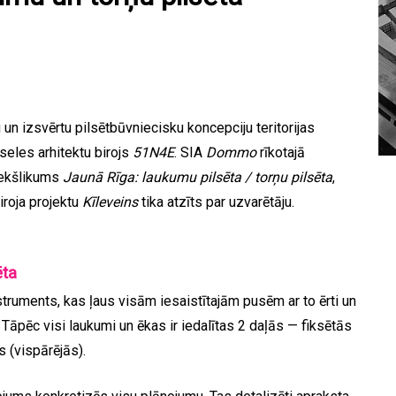
un izsvērtu pilsētbūvniecisku koncepciju teritorijas
seles arhitektu birojs
51N4E
. SIA
Dommo
rīkotajā
iekšlikums
Jaunā Rīga: laukumu pilsēta / torņu pilsēta
,
iroja projektu
Kīleveins
tika atzīts par uzvarētāju.
ēta
truments, kas ļaus visām iesaistītajām pusēm ar to ērti un
Tāpēc visi laukumi un ēkas ir iedalītas 2 daļās — fiksētās
s (vispārējās).