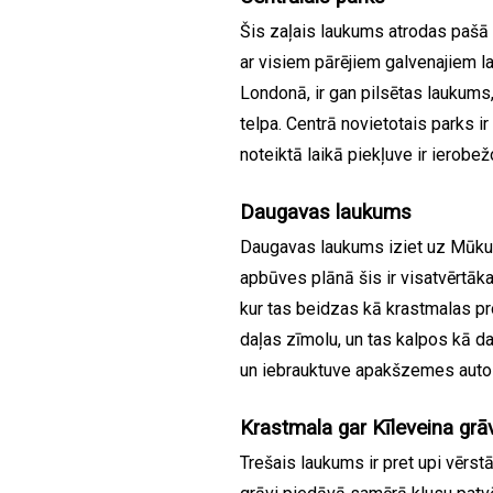
Šis zaļais laukums atrodas pašā te
ar visiem pārējiem galvenajiem 
Londonā, ir gan pilsētas laukums
telpa. Centrā novietotais parks ir 
noteiktā laikā piekļuve ir ierobež
Daugavas laukums
Daugavas laukums iziet uz Mūkus
apbūves plānā šis ir visatvērtāka
kur tas beidzas kā krastmalas p
daļas zīmolu, un tas kalpos kā d
un iebrauktuve apakšzemes autost
Krastmala gar Kīleveina grāv
Trešais laukums ir pret upi vērst