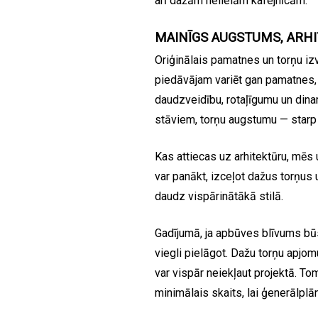
arī dažām nelielām kafejnīcām.
MAINĪGS AUGSTUMS, ARH
Oriģinālais pamatnes un torņu iz
piedāvājam variēt gan pamatnes, 
daudzveidību, rotaļīgumu un din
stāviem, torņu augstumu — starp
Kas attiecas uz arhitektūru, mēs
var panākt, izceļot dažus torņus
daudz vispārinātākā stilā.
Gadījumā, ja apbūves blīvums bū
viegli pielāgot. Dažu torņu apjo
var vispār neiekļaut projektā. To
minimālais skaits, lai ģenerālplā