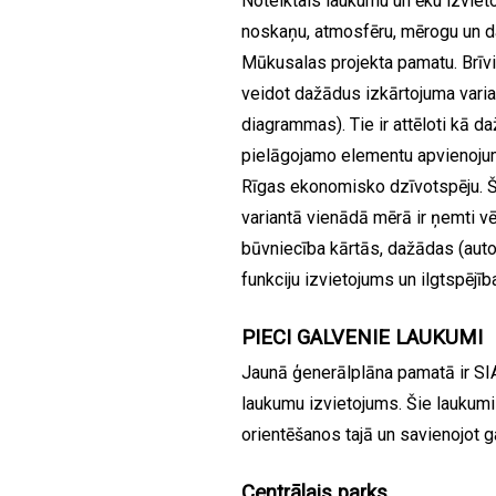
Noteiktais laukumu un ēku izviet
noskaņu, atmosfēru, mērogu un d
Mūkusalas projekta pamatu. Brīvi 
veidot dažādus izkārtojuma varian
diagrammas). Tie ir attēloti kā d
pielāgojamo elementu apvienojum
Rīgas ekonomisko dzīvotspēju. Š
variantā vienādā mērā ir ņemti vē
būvniecība kārtās, dažādas (auto
funkciju izvietojums un ilgtspējīb
PIECI GALVENIE LAUKUMI
Jaunā ģenerālplāna pamatā ir S
laukumu izvietojums. Šie laukumi 
orientēšanos tajā un savienojot ga
Centrālais parks