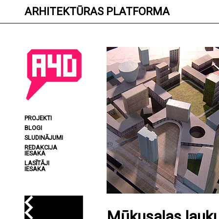
Skip
ARHITEKTŪRAS PLATFORMA
to
content
PROJEKTI
BLOGI
SLUDINĀJUMI
REDAKCIJA
IESAKA
LASĪTĀJI
IESAKA
Mūkusalas lauku