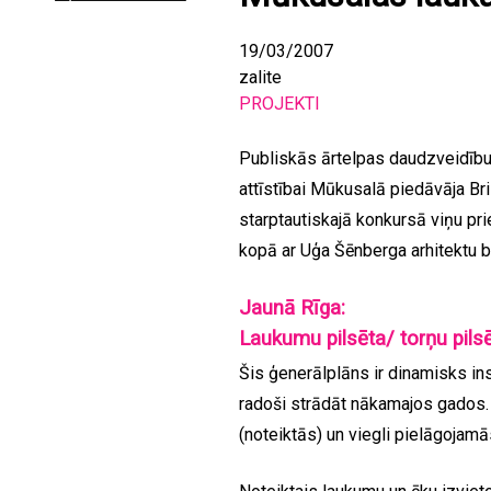
19/03/2007
zalite
PROJEKTI
Publiskās ārtelpas daudzveidību 
attīstībai Mūkusalā piedāvāja Bri
starptautiskajā konkursā viņu pr
kopā ar Uģa Šēnberga arhitektu b
Jaunā Rīga:
Laukumu pilsēta/ torņu pils
Šis ģenerālplāns ir dinamisks ins
radoši strādāt nākamajos gados. 
(noteiktās) un viegli pielāgojamā