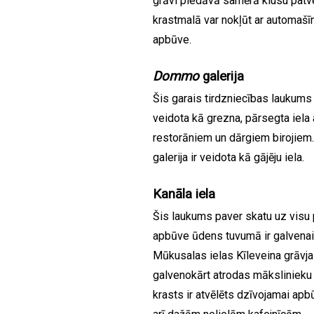
grāvi piedāvā samērā klusu patv
krastmalā var nokļūt ar automašīn
apbūve.
Dommo
galerija
Šis garais tirdzniecības laukums
veidota kā grezna, pārsegta iela 
restorāniem un dārgiem birojiem.
galerija ir veidota kā gājēju iela.
Kanāla iela
Šis laukums paver skatu uz visu 
apbūve ūdens tuvumā ir galvenais
Mūkusalas ielas Kīleveina grāvja 
galvenokārt atrodas mākslinieku d
krasts ir atvēlēts dzīvojamai apbū